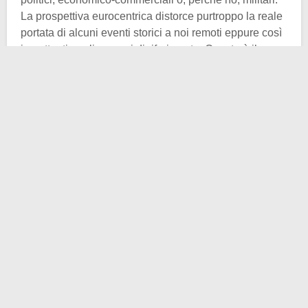
La prospettiva eurocentrica distorce purtroppo la reale
portata di alcuni eventi storici a noi remoti eppure così
impattanti negli scenari di riferimento. Questo è il caso
del
Regno del Siam
, più propriamente detto Regno di
Rattanakosin (nome derivato dalla capitale dello Stato
monarchico, Rattanakosin o Bangkok che dir si
voglia), salito agli onori della cronaca europea solo a
partire dalla metà del XIX secolo per le concessioni
fatte alle compagnie commerciali inglesi e francesi,
che pure non riuscirono mai a porre il regno sotto il
giogo coloniale
.