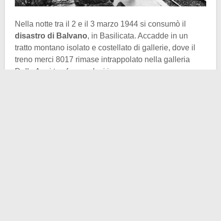
Nella notte tra il 2 e il 3 marzo 1944 si consumò il
disastro di Balvano
, in Basilicata. Accadde in un
tratto montano isolato e costellato di gallerie, dove il
treno merci 8017 rimase intrappolato nella galleria
Delle Armi trasformandosi in una
camera a gas
improvvisata.
Il momento storico, l’avrete capito, non era dei più
tranquilli. Un veloce rimando serve anche a
comprendere il perché dei tanti silenzi che si
rincorsero attorno alla vicenda. Vi erano due Italie: a
sud il cosiddetto
Regno del Sud
sotto controllo
alleato, a nord la
Repubblica Sociale Italiana
.
Fame,
mercato nero e spostamenti disperati segnavano la
quotidianità
. Quel convoglio, partito da Napoli il 2
marzo (inizialmente numerato 8015 e rinominato 8017
a Battipaglia), pur essendo un merci trasportava tra le