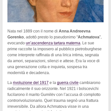
Nata nel 1889 con il nome di
Anna Andreevna
Gorenko
, adottò presto lo pseudonimo “
Achmatova
”,
evocando
un’ascendenza tartara materna
. Le sue
prime raccolte la imposero al pubblico pietroburghese
come interprete raffinata di una lirica intima, segnata
da amori, separazioni, silenzi e attese. Era la voce di
una generazione colta e inquieta, sospesa tra
modernità e decadenza.
La
rivoluzione del 1917
e la
guerra civile
cambiarono
radicalmente il suo orizzonte. Nel 1921 i bolscevichi
fucilarono il marito Gumilëv con l’accusa di complotto
controrivoluzionario. Quel trauma segnò una frattura
irreversibile. Da allora Achmatova visse in una