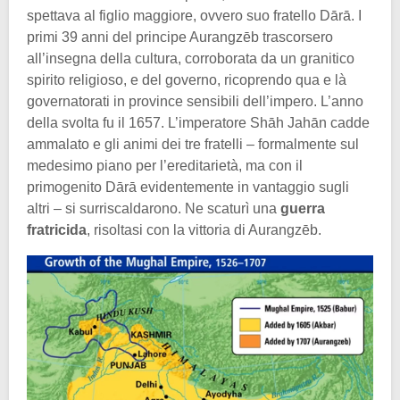
spettava al figlio maggiore, ovvero suo fratello Dārā. I
primi 39 anni del principe Aurangzēb trascorsero
all’insegna della cultura, corroborata da un granitico
spirito religioso, e del governo, ricoprendo qua e là
governatorati in province sensibili dell’impero. L’anno
della svolta fu il 1657. L’imperatore Shāh Jahān cadde
ammalato e gli animi dei tre fratelli – formalmente sul
medesimo piano per l’ereditarietà, ma con il
primogenito Dārā evidentemente in vantaggio sugli
altri – si surriscaldarono. Ne scaturì una
guerra
fratricida
, risoltasi con la vittoria di Aurangzēb.