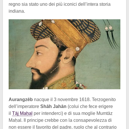
regno sia stato uno dei più iconici dell’intera storia
indiana.
Aurangzēb
nacque il 3 novembre 1618. Terzogenito
dell’imperatore
Shāh Jahān
(colui che fece erigere
il
Tāj Maḥal
per intenderci) e di sua moglie Mumtāz
Maḥal. Il principe crebbe con la consapevolezza di
non essere il favorito del padre, ruolo che al contrario