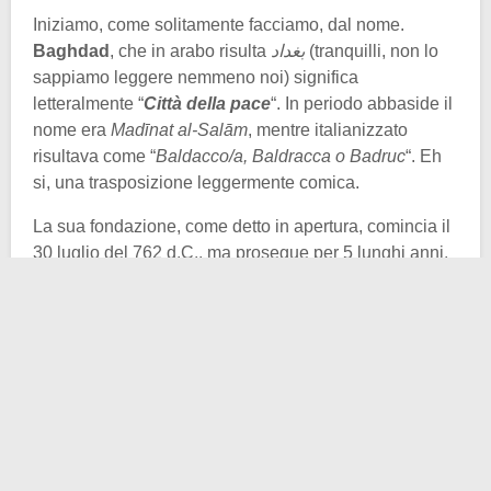
Iniziamo, come solitamente facciamo, dal nome.
Baghdad
, che in arabo risulta
(tranquilli, non lo
sappiamo leggere nemmeno noi) significa
letteralmente “
Città della pace
“. In periodo abbaside il
nome era
Madīnat al-Salām
, mentre italianizzato
risultava come “
Baldacco/a, Baldracca o Badruc
“. Eh
si, una trasposizione leggermente comica.
La sua fondazione, come detto in apertura, comincia il
30 luglio del 762 d.C., ma prosegue per 5 lunghi anni,
fino al 767 d.C. A volerla fortemente fu il
califfo Al-
Mansur
, ma perché? Come spesso accadeva in
epoca Medievale, ma anche in tempi molto più recenti,
un cambio al potere comportava diversi altri
cambiamenti. Anche in questo caso fu così.