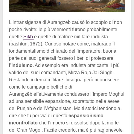
L’intransigenza di Aurangzēb causò lo scoppio di non
poche rivolte: le più veementi furono probabilmente
quelle
Sikh
e quelle di matrice militare-induista
(pashtun, 1672). Curioso notare come, malgrado il
fondamentalismo dichiarato dell’imperatore, buona
parte dei suoi generali fossero liberi di professare
l’induismo
. Ad esempio era induista praticante il più
valido dei suoi comandanti, Mīrzā Rāja Jāi Singh.
Restando in tema militare, bisogna però riconoscere
come le campagne belliche di
Aurangzēb effettivamente condussero l’Impero Moghul
ad una sensibile espansione, soprattutto nelle aeree
del Punjab e dell’Afghanistan. Molti storici tendono a
dire che fu per via di questo
espansionismo
incontrollato
che l’impero si dissolse dopo la morte
del Gran Mogol. Facile crederlo, ma è più ragionevole