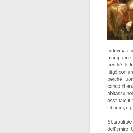
Indovinate i
maggiorment
perché (le f
litigò con u
perché l’uom
concomitanz
abitasse nel
assaltare il 
cittadini, i
Sbaragliate 
dell’emiro. 