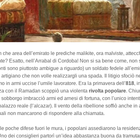
n che area dell’emirato le prediche malikite, ora malviste, attecc
e? Esatto, nell’Arrabal di Cordoba! Non si sa bene come, non 
onti sono piuttosto ambigue a riguardo) un soldato fedele all’e
n artigiano che non volle realizzargli una spada. Il litigio sfociò 
o in armi uccise l’umile lavoratore. Era la primavera dell’
818
, i
a con il Ramadan scoppiò una violenta
rivolta popolare
. Chi
 sobborgo imbracciò armi ed arnesi di fortuna, con l’unico intent
palazzo reale (l’alcazar). Il vento della ribellione soffiò anche in a
 quali non mancarono di rispondere alla chiamata.
le poche difese fuori le mura, i popolani assediarono la residen
Uno dei consiglieri partorì un’idea abbastanza buona da tramutar