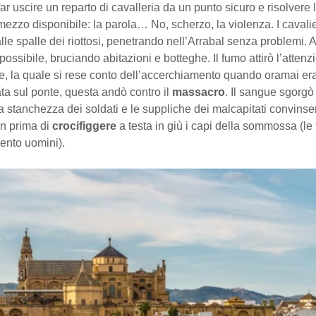
far uscire un reparto di cavalleria da un punto sicuro e risolvere 
mezzo disponibile: la parola… No, scherzo, la violenza. I cavalie
le spalle dei riottosi, penetrando nell’Arrabal senza problemi.
 possibile, bruciando abitazioni e botteghe. Il fumo attirò l’attenz
e, la quale si rese conto dell’accerchiamento quando oramai er
ata sul ponte, questa andò contro il
massacro
. Il sangue sgorgò 
a stanchezza dei soldati e le suppliche dei malcapitati convinse
on prima di
crocifiggere
a testa in giù i capi della sommossa (le 
ento uomini).