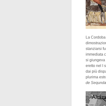
La Cordoba 
dimostrazion
stanziarsi f
immediata c
si giungeva 
eretto nel I
dai più disp
plurima estr
de Seqund