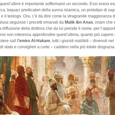
 quest’ultimi è importante soffermarsi un secondo. Essi erano esp
ca, loquaci predicatori della sunna islamica, un prototipo di sa
sta e il teologo. Ora, c’è da dire come la stragrande maggioranza 
alusa seguisse i precetti emanati da
Malik ibn Anas
, imam che 
la diffusione della dottrina che da lui prende il nome, per l’appun
A noi non interessa approfondire quest’ultima, quanto più sapere
otere salì
l’emiro Al-Hakam
, tutti i giuristi mailikiti – divenuti ne
di stato e consiglieri a corte – caddero nella più totale disgrazia