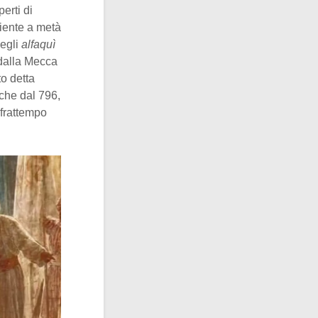
erti di
piente a metà
degli
alfaquì
dalla Mecca
to detta
 che dal 796,
l frattempo
.