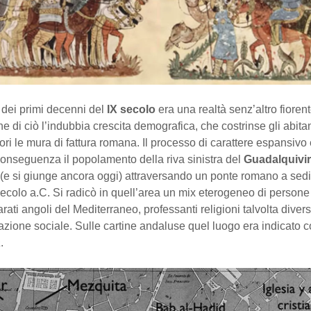
dei primi decenni del
IX secolo
era una realtà senz’altro fiorent
e di ciò l’indubbia crescita demografica, che costrinse gli abitan
uori le mura di fattura romana. Il processo di carattere espansi
onseguenza il popolamento della riva sinistra del
Guadalquivir
(e si giunge ancora oggi) attraversando un ponte romano a sedi
 secolo a.C. Si radicò in quell’area un mix eterogeneo di persone
arati angoli del Mediterraneo, professanti religioni talvolta divers
azione sociale. Sulle cartine andaluse quel luogo era indicato
a
.