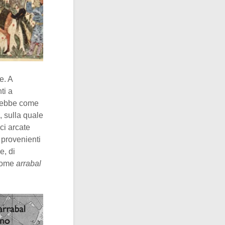
e. A
ti a
vo ebbe come
, sulla quale
ci arcate
 provenienti
e, di
 come
arrabal