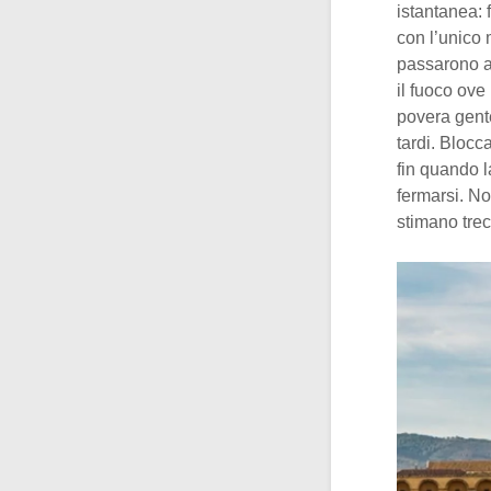
istantanea: 
con l’unico 
passarono al
il fuoco ove
povera gent
tardi. Blocc
fin quando l
fermarsi. N
stimano trec