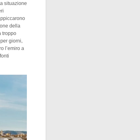
la situazione
ri
 Appiccarono
ione della
a troppo
per giorni,
ro l’emiro a
fonti