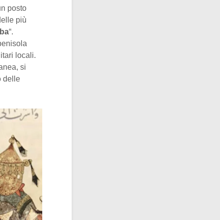
un posto
elle più
oba
“.
penisola
tari locali.
anea, si
 delle