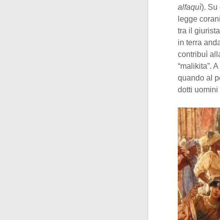
alfaquì
). Su
legge corani
tra il giuri
in terra and
contribuì al
“malikita”. 
quando al p
dotti uomini 