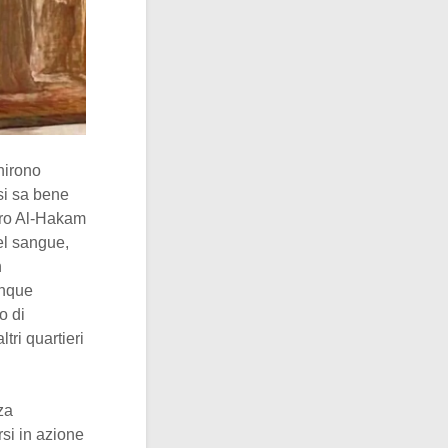
hirono
si sa bene
miro Al-Hakam
nel sangue,
n
unque
o di
ltri quartieri
za
si in azione