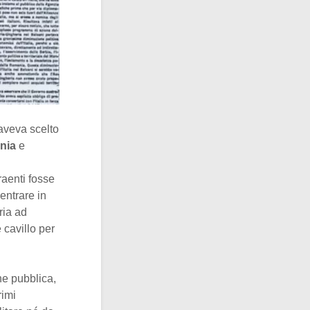
a aveva scelto
nia
e
raenti fosse
entrare in
ria ad
e cavillo per
ne pubblica,
primi