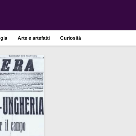
gia
Arte e artefatti
Curiosità