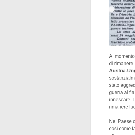
Al momento 
di rimanere 
Austria-Un
sostanzialme
stato aggred
guerra al fi
innescare il 
rimanere fuo
Nel Paese co
così come la