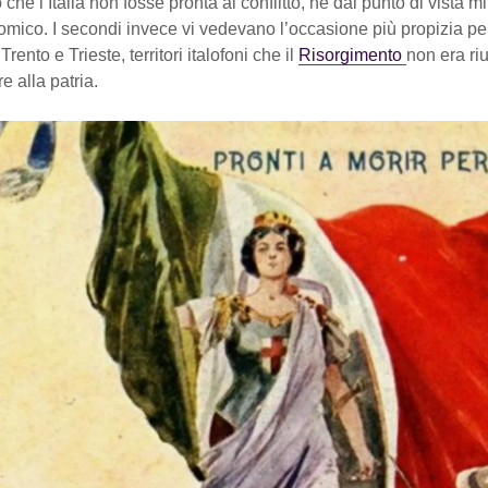
che l’Italia non fosse pronta al conflitto, né dal punto di vista mi
omico. I secondi invece vi vedevano l’occasione più propizia pe
rento e Trieste, territori italofoni che il
Risorgimento
non era riu
e alla patria.