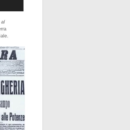
 al
erra
iale.