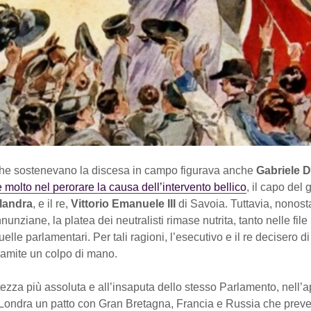
che sostenevano la discesa in campo figurava anche
Gabriele 
 molto nel perorare la causa dell’intervento bellico
, il capo del
landra
, e il re,
Vittorio Emanuele III
di Savoia. Tuttavia, nonost
nunziane, la platea dei neutralisti rimase nutrita, tanto nelle file
lle parlamentari. Per tali ragioni, l’esecutivo e il re decisero di
ramite un colpo di mano.
ezza più assoluta e all’insaputa dello stesso Parlamento, nell’a
 Londra un patto con Gran Bretagna, Francia e Russia che preve