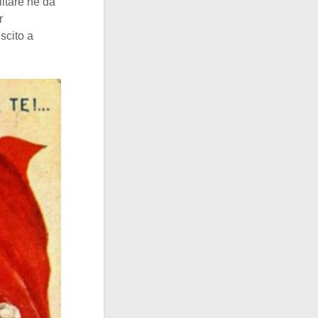
litare né da
r
scito a