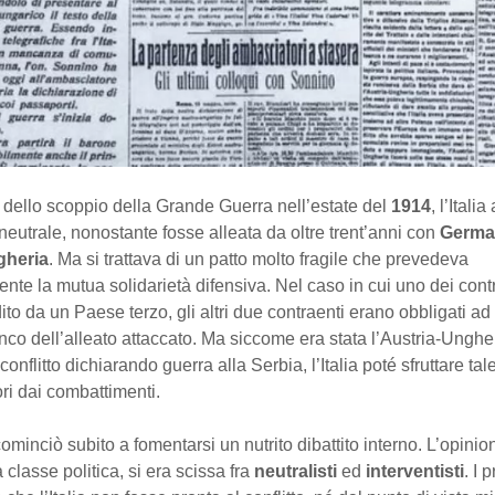
dello scoppio della Grande Guerra nell’estate del
1914
, l’Itali
neutrale, nonostante fosse alleata da oltre trent’anni con
Germa
gheria
. Ma si trattava di un patto molto fragile che prevedeva
nte la mutua solidarietà difensiva. Nel caso in cui uno dei cont
ito da un Paese terzo, gli altri due contraenti erano obbligati ad 
anco dell’alleato attaccato. Ma siccome era stata l’Austria-Unghe
conflitto dichiarando guerra alla Serbia, l’Italia poté sfruttare tal
ri dai combattimenti.
minciò subito a fomentarsi un nutrito dibattito interno. L’opinio
 classe politica, si era scissa fra
neutralisti
ed
interventisti
. I 