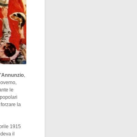
D’Annunzio
,
 governo,
ante le
 popolari
 forzare la
prile 1915
deva il