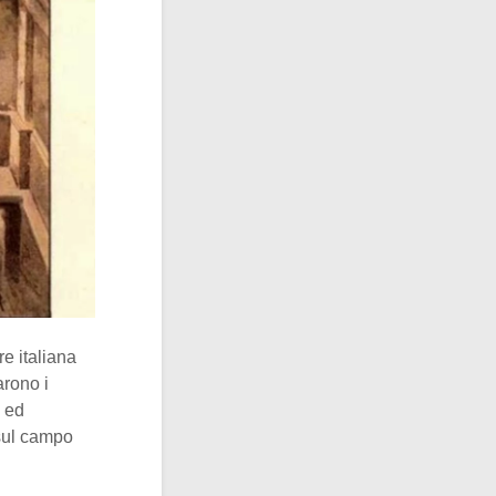
e italiana
arono i
a ed
 sul campo