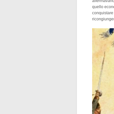
affermavano 
quello econ
conquistare T
ricongiunger