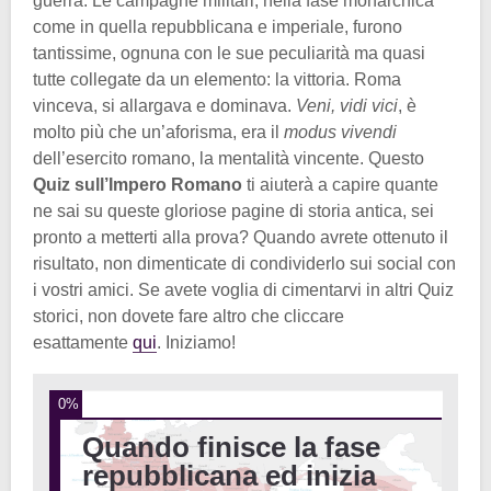
guerra. Le campagne militari, nella fase monarchica
come in quella repubblicana e imperiale, furono
tantissime, ognuna con le sue peculiarità ma quasi
tutte collegate da un elemento: la vittoria. Roma
vinceva, si allargava e dominava.
Veni, vidi vici
, è
molto più che un’aforisma, era il
modus vivendi
dell’esercito romano, la mentalità vincente. Questo
Quiz sull’Impero Romano
ti aiuterà a capire quante
ne sai su queste gloriose pagine di storia antica, sei
pronto a metterti alla prova? Quando avrete ottenuto il
risultato, non dimenticate di condividerlo sui social con
i vostri amici. Se avete voglia di cimentarvi in altri Quiz
storici, non dovete fare altro che cliccare
esattamente
qui
. Iniziamo!
0%
Quando finisce la fase
repubblicana ed inizia