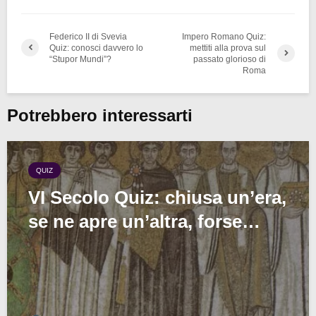
Federico II di Svevia
Impero Romano Quiz:
Quiz: conosci davvero lo
mettiti alla prova sul
“Stupor Mundi”?
passato glorioso di
Roma
Potrebbero interessarti
QUIZ
VI Secolo Quiz: chiusa un’era,
se ne apre un’altra, forse…