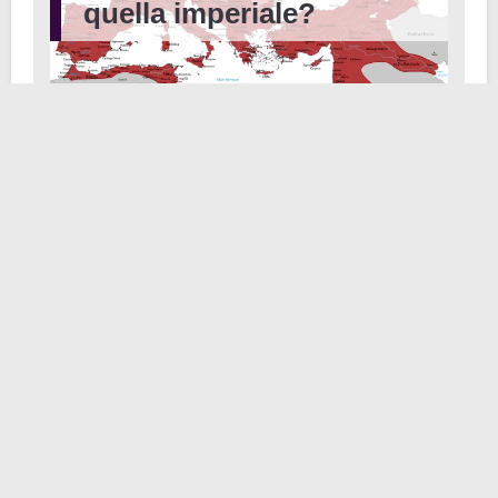
quella imperiale?
79 d.C.
34 d.C.
31 a.C.
145 a.C.