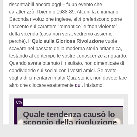
riscontrabili ancora oggi – fu un evento che
caratterizzò il biennio 1688-89. Alcuni la chiamano
Seconda rivoluzione inglese, altri preferiscono porre
l’accento sul carattere “romantico” e “non violento”
della vicenda (cosa non vera, vedremo assieme
perché). Il
Quiz sulla Gloriosa Rivoluzione
vuole
scavare nel passato della moderna storia britannica,
testando al contempo le vostre conoscenze a riguardo.
Quando avrete ottenuto il risultato, non dimenticate di
condividerlo sui social con i vostri amici. Se avete
voglia di cimentarvi in altri Quiz storici, non dovete fare
altro che cliccare esattamente
qui
. Iniziamo!
0%
Quale tendenza causò lo
scoppio della rivoluzione
nel 1688?