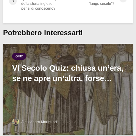
della storia inglese,
“lungo secolo”?
pensi di conoscerlo?
Potrebbero interessarti
QUIZ
VI Secolo Quiz: chiusa un’era,
se ne apre un’altra, forse…
Alessandro Marinucci