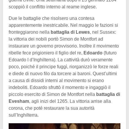
scoppiò il conflitto interno al reame inglese.
Due le battaglie che risolsero una contesa
apparentemente inestricabile. Nel maggio le fazioni si
fronteggiarono nella
battaglia di Lewes
, nel Sussex:
la vittoria dei nobili portò Simon de Montfort ad
instaurare un governo provvisorio. Inoltre il movimento
ribelle fece prigioniero il figlio del re,
Edoardo
(futuro
Edoardo I d’Inghilterra). La cattività durò veramente
poco, poiché il principe fuggì, riorganizzò le forze reali
e diede di nuovo filo da torcere ai baroni. Quest’ultimi
a causa di dissidi interni al movimento si erano
indeboliti. Edoardo sfruttò il momento e ingaggiò il
piccolo esercito di Simon de Montfort nella
battaglia di
Evesham
, agli inizi del 1265. La vittoria arrise alla
corona, che poté restaurare la sua autorità
sull’Inghilterra.