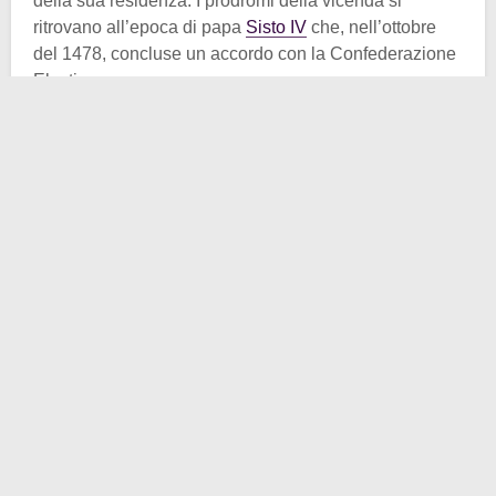
della sua residenza. I prodromi della vicenda si
ritrovano all’epoca di papa
Sisto IV
che, nell’ottobre
del 1478, concluse un accordo con la Confederazione
Elvetica.
Tale accordo prevedeva la possibilità di reclutare fra i
famigerati
soldati mercenari
della
Confederazione
Elvetica
dei combattenti a partire dall’anno successivo,
cioè dal 1479. I successori di Sisto IV, ovvero
Innocenzo VIII e Alessandro VI sfruttarono ancora tale
possibilità aperta dal loro predecessore
rispettivamente contro il duca di Milano e nell’alleanza
con la Francia.