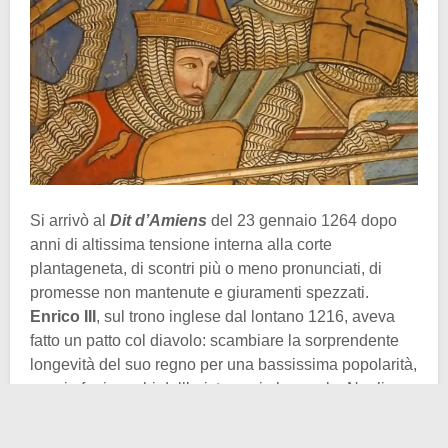
Si arrivò al
Dit d’Amiens
del 23 gennaio 1264 dopo
anni di altissima tensione interna alla corte
plantageneta, di scontri più o meno pronunciati, di
promesse non mantenute e giuramenti spezzati.
Enrico III
, sul trono inglese dal lontano 1216, aveva
fatto un patto col diavolo: scambiare la sorprendente
longevità del suo regno per una bassissima popolarità,
specie fra i ranghi dell’aristocrazia baronale. Negli
anni
il re d’Inghilterra aveva accumulato un forte
dissenso
, prevalentemente per il suo modo di