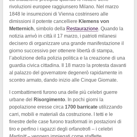
rivoluzioni europee raggiunsero Milano. Nel marzo
1848 le insurrezioni di Vienna costrinsero alle
dimissioni il potente cancelliere
Klemens von
Metternich
, simbolo della
Restaurazione
. Quando la
notizia arrivò in città il 17 marzo, i patrioti milanesi
decisero di organizzare una grande manifestazione il
giorno successivo per ottenere libertà di stampa,
l’abolizione della polizia politica e la creazione di una
guardia civica cittadina. Il 18 marzo la protesta davanti
al palazzo del governatore degenerò rapidamente in
scontro armato, dando inizio alle Cinque Giornate.
I combattimenti furono una delle più celebri guerre
urbane del
Risorgimento
. In pochi giorni la
popolazione eresse circa
1700 barricate
utilizzando
carri, mobili e materiali da costruzione. I tetti e le
finestre delle case furono trasformati in postazioni di
tiro e perfino i ragazzi degli orfanotrofi – i celebri
Martinitt
– vennero impiegati come staffette.