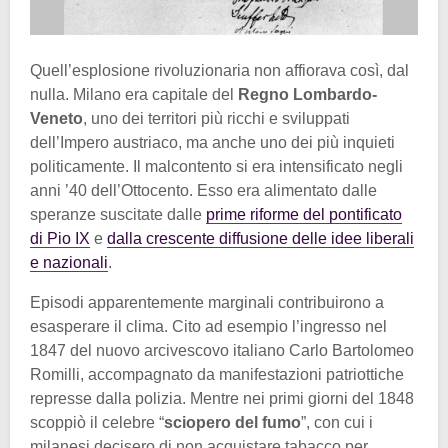
Quell’esplosione rivoluzionaria non affiorava così, dal
nulla. Milano era capitale del
Regno Lombardo-
Veneto
, uno dei territori più ricchi e sviluppati
dell’Impero austriaco, ma anche uno dei più inquieti
politicamente. Il malcontento si era intensificato negli
anni ’40 dell’Ottocento. Esso era alimentato dalle
speranze suscitate dalle
prime riforme del pontificato
di Pio IX
e
dalla crescente diffusione delle idee liberali
e nazionali
.
Episodi apparentemente marginali contribuirono a
esasperare il clima. Cito ad esempio l’ingresso nel
1847 del nuovo arcivescovo italiano Carlo Bartolomeo
Romilli, accompagnato da manifestazioni patriottiche
represse dalla polizia. Mentre nei primi giorni del 1848
scoppiò il celebre “
sciopero del fumo
”, con cui i
milanesi decisero di non acquistare tabacco per