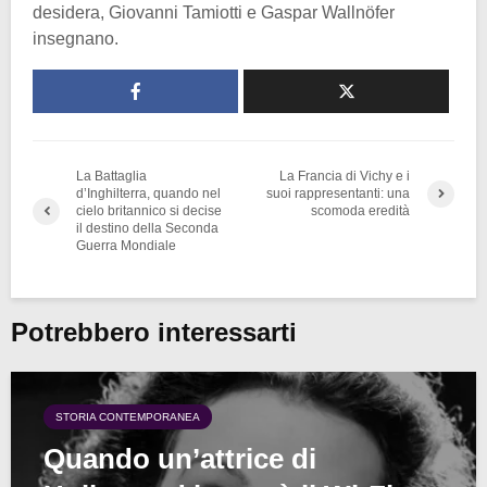
desidera, Giovanni Tamiotti e Gaspar Wallnöfer
insegnano.
La Battaglia
La Francia di Vichy e i
d’Inghilterra, quando nel
suoi rappresentanti: una
cielo britannico si decise
scomoda eredità
il destino della Seconda
Guerra Mondiale
Potrebbero interessarti
STORIA CONTEMPORANEA
Quando un’attrice di