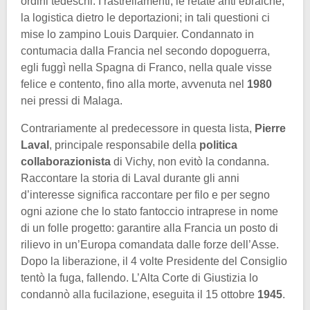
ordini tedeschi. I rastrellamenti, le retate anti ebraiche,
la logistica dietro le deportazioni; in tali questioni ci
mise lo zampino Louis Darquier. Condannato in
contumacia dalla Francia nel secondo dopoguerra,
egli fuggì nella Spagna di Franco, nella quale visse
felice e contento, fino alla morte, avvenuta nel
1980
nei pressi di Malaga.
Contrariamente al predecessore in questa lista,
Pierre
Laval
, principale responsabile della
politica
collaborazionista
di Vichy, non evitò la condanna.
Raccontare la storia di Laval durante gli anni
d’interesse significa raccontare per filo e per segno
ogni azione che lo stato fantoccio intraprese in nome
di un folle progetto: garantire alla Francia un posto di
rilievo in un’Europa comandata dalle forze dell’Asse.
Dopo la liberazione, il 4 volte Presidente del Consiglio
tentò la fuga, fallendo. L’Alta Corte di Giustizia lo
condannò alla fucilazione, eseguita il 15 ottobre
1945
.