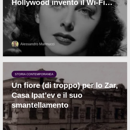
Hollywood inventò il Wi-Fi…
Alessandro Marinucci
STORIA CONTEMPORANEA
Un fiore (di troppo) per lo Zar,
Casa Ipat’ev e il suo
smantellamento