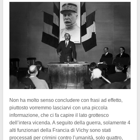
Non ha molto senso concludere con frasi ad effetto,
piuttosto vorremmo lasciarvi con una piccola
informazione, che ci fa capire il lato grottesco
dell’intera vicenda. A seguito della guerra, solamente 4
alti funzionari della Francia di Vichy sono stati
processati per crimini contro l’umanità, solo quattro,