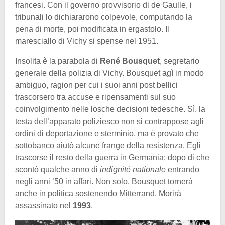
francesi. Con il governo provvisorio di de Gaulle, i
tribunali lo dichiararono colpevole, computando la
pena di morte, poi modificata in ergastolo. Il
maresciallo di Vichy si spense nel 1951.
Insolita è la parabola di
René Bousquet
, segretario
generale della polizia di Vichy. Bousquet agì in modo
ambiguo, ragion per cui i suoi anni post bellici
trascorsero tra accuse e ripensamenti sul suo
coinvolgimento nelle losche decisioni tedesche. Sì, la
testa dell’apparato poliziesco non si contrappose agli
ordini di deportazione e sterminio, ma è provato che
sottobanco aiutò alcune frange della resistenza. Egli
trascorse il resto della guerra in Germania; dopo di che
scontò qualche anno di
indignité nationale
entrando
negli anni ’50 in affari. Non solo, Bousquet tornerà
anche in politica sostenendo Mitterrand. Morirà
assassinato nel
1993
.