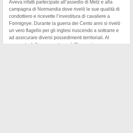
Aveva infatti partecipato all’assedio di Metz e alla
campagna di Normandia dove rivelò le sue qualità di
condottiero e ricevette l’investitura di cavaliere a
Formignye. Durante la guerra dei Cento anni si rivelò
un vero flagello per gli inglesi riuscendo a sottrarre e
ad assicurare diversi possedimenti territoriali. Al
momento della sua morte però Giovanni non aveva
alcuna discendenza legittima.
Il padre lo nominò luogotenente generale di una
compagnia d’
ordonnance
ovvero una compagnia del
primo esercito permanente di Francia. Nel 1485 prese
parte alla
Guerra Folle
, un conflitto che opponeva una
compagine feudale ad Anna di Beaujeu, figlia di
secondo letto di Luigi XI. Ella svolgeva la funzione di
reggente fino al raggiungimento della maggiore età del
futuro sovrano Carlo VIII. Prese parte alla battaglia
sotto il comando di Philippe de Crevecoeur, e
partecipò a quella che viene indicata come la battaglia