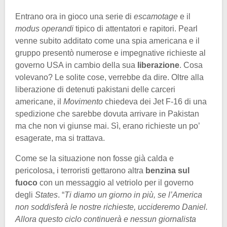
Entrano ora in gioco una serie di
escamotage
e il
modus operandi
tipico di attentatori e rapitori. Pearl
venne subito additato come una spia americana e il
gruppo presentò numerose e impegnative richieste al
governo USA in cambio della sua
liberazione
. Cosa
volevano? Le solite cose, verrebbe da dire. Oltre alla
liberazione di detenuti pakistani delle carceri
americane, il
Movimento
chiedeva dei Jet F-16 di una
spedizione che sarebbe dovuta arrivare in Pakistan
ma che non vi giunse mai. Sì, erano richieste un po’
esagerate, ma si trattava.
Come se la situazione non fosse già calda e
pericolosa, i terroristi gettarono altra
benzina sul
fuoco
con un messaggio al vetriolo per il governo
degli
States
. “
Ti diamo un giorno in più, se l’America
non soddisferà le nostre richieste, uccideremo Daniel.
Allora questo ciclo continuerà e nessun giornalista