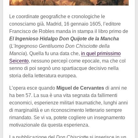
Le coordinate geografiche e cronologiche le
conosciamo già. Madrid, 16 gennaio 1605, l’editore
Francisco de Robles manda in stampa il libro primo de
El Ingenioso Hidalgo Don Quijote de la Mancha
(
L’Ingegnoso Gentiluomo Don Chisciotte della
Mancia
). Quella fu una data che,
in quel primissimo
Seicento
, nessuno percepì come epocale, ma che col
senno di poi segnò uno spartiacque decisivo nella
storia della letteratura europea.
L’opera esce quando
Miguel de Cervantes
di anni ne
ha ben 57. La sua è una vita segnata da fallimenti
economici, esperienze militari traumatiche, lunghi anni
di marginalità e un riconoscimento letterario sempre
rimandato. Se vi va, potete cogliere un insegnamento
motivazionale da questa esperienza.
La pubblicazione del
Don Chisciotte
si inserisce in un