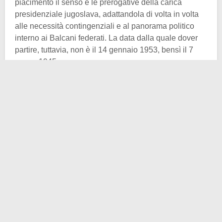
piacimento il senso e le prerogative della carica
presidenziale jugoslava, adattandola di volta in volta
alle necessità contingenziali e al panorama politico
interno ai Balcani federati. La data dalla quale dover
partire, tuttavia, non è il 14 gennaio 1953, bensì il 7
marzo 1945.
In quel giorno, a Belgrado si instaurò un governo
provvisorio di volontà nazionale, sorretto sulle armi dei
partigiani titini e sul peso istituzionale della monarchia
(questo aspetto lo trattammo un po’ di tempo fa
approfondendo
la parabola di Pietro II Karađorđević
). Il
cosiddetto
accordo di Lissa
resse fin quando fece
comodo agli Alleati e ai comunisti jugoslavi.
Nell’ottobre di quell’anno già poteva dirsi decaduto.