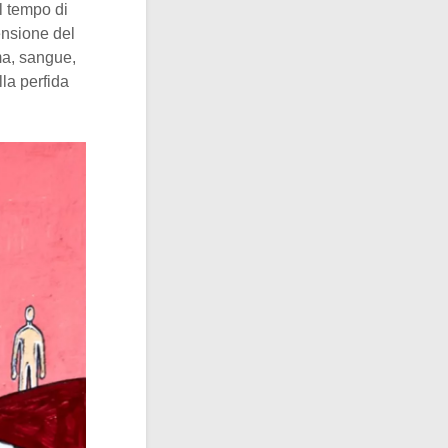
l tempo di
ensione del
a, sangue,
lla perfida