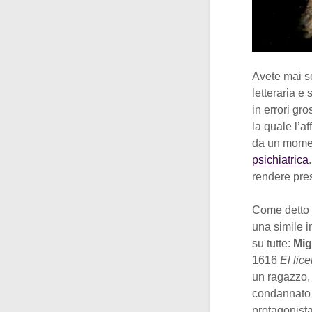
Avete mai se
letteraria e
in errori gro
la quale l’af
da un moment
psichiatrica
rendere pre
Come detto n
una simile i
su tutte:
Mig
1616
El lic
un ragazzo, 
condannato a
protagonista