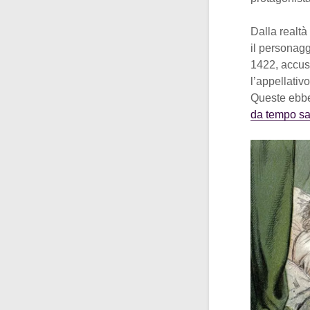
Dalla realtà
il personag
1422, accusò
l’appellativo
Queste ebber
da tempo sa