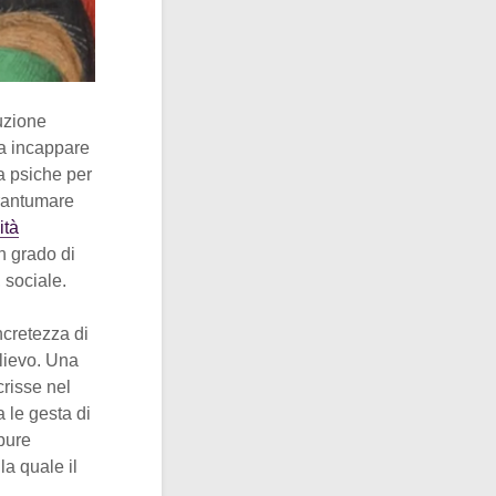
duzione
za incappare
la psiche per
 frantumare
ità
n grado di
 sociale.
ncretezza di
ilievo. Una
crisse nel
a le gesta di
ppure
la quale il