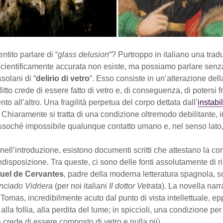
ntito parlare di “
glass delusion
“? Purtroppo in italiano una tra
 scientificamente accurata non esiste, ma possiamo parlare sen
ssolani di “
delirio di vetro
“. Esso consiste in un’alterazione del
flitto crede di essere fatto di vetro e, di conseguenza, di potersi
o all’altro. Una fragilità perpetua del corpo dettata dall’
instabil
. Chiaramente si tratta di una condizione oltremodo debilitante, i
ssoché impossibile qualunque contatto umano e, nel senso lato,
ell’introduzione, esistono documenti scritti che attestano la co
ndisposizione. Tra queste, ci sono delle fonti assolutamente di r
uel de Cervantes
, padre della moderna letteratura spagnola, s
enciado Vidriera
(per noi italiani
Il dottor Vetrata
). La novella narr
Tomas, incredibilmente acuto dal punto di vista intellettuale, e
lla follia, alla perdita del lume; in spiccioli, una condizione per 
 crede di essere composto di vetro e nulla più.