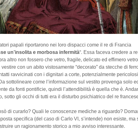
tori papali riportarono nei loro dispacci come il re di Francia
se un’insolita e morbosa infermità
“. Essa faceva credere a r
 altro non fossero che vetro, fragile, delicato ed effimero vetro. I
vestire con un abito vistosamente “decorato” da stecche di ferro
tatti ravvicinati con i dignitari a corte, potenzialmente pericolos
Da sottolineare come l’informazione sul vestito provenga solo e
te da fonti pontificie, quindi l’attendibilità è quella che è. Andan
co, sotto gli occhi di tutti era il disturbo psichiatrico del re frances
sò di curarlo? Quali le conoscenze mediche a riguardo? Doma
sposta specifica (del caso di Carlo VI, s’intende) non esiste, ma 
struire un ragionamento storico a mio avviso interessante.