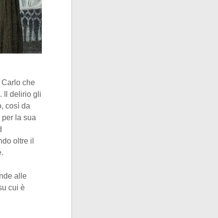
e Carlo che
l delirio gli
, così da
i per la sua
d
do oltre il
e.
nde alle
su cui è