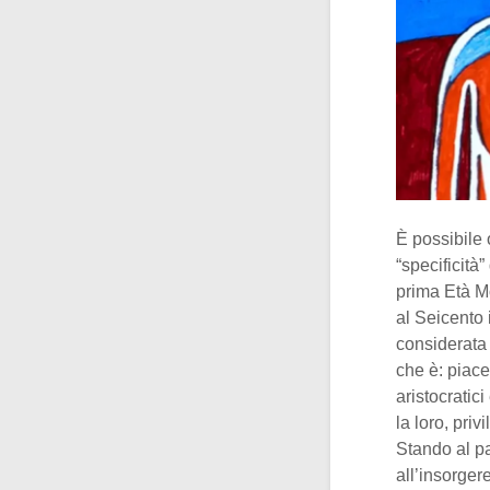
È possibile
“specificità
prima Età M
al Seicento i
considerata 
che è: piace
aristocratic
la loro, pri
Stando al par
all’insorger