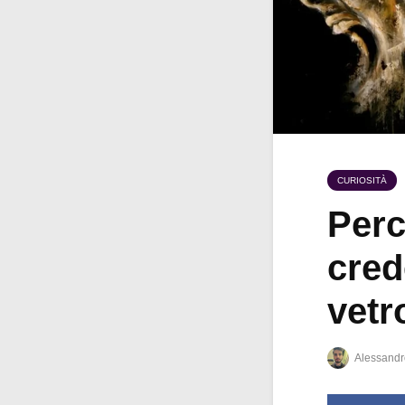
CURIOSITÀ
Perc
cred
vetr
Alessandr