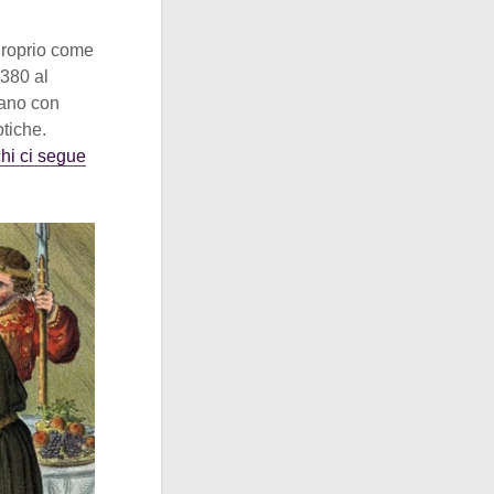
 Proprio come
1380 al
vrano con
otiche.
chi ci segue