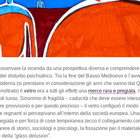
 osservare la vicenda da una prospettiva diversa e comprendere
” del disturbo psichiatrico. Tra la fine del Basso Medioevo e l’avv
oderna (si prendano in considerazione gli anni che vanno dal Q
noltrato) il
vetro
era a tutti gli effetti una
merce rara e pregiata
,
di lusso. Sinonimo di fragilità – caducità che deve essere intes
re provvisorio e per questo prezioso – il vetro configurò il modo 
i e regnanti si percepivano all’interno della società europea. Un
vilegiata e per forza di cose temporanea (ecco il collegamento con 
ere di storici, sociologi e psicologi, la fissazione per il material
e della
“glass delusion”
.