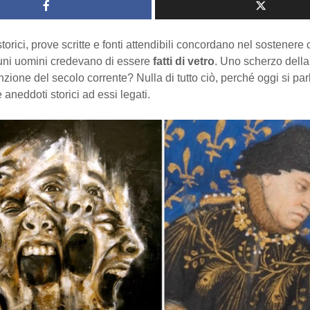
orici, prove scritte e fonti attendibili concordano nel sostenere
uni uomini credevano di essere
fatti di vetro
. Uno scherzo della 
zione del secolo corrente? Nulla di tutto ciò, perché oggi si parl
e aneddoti storici ad essi legati.