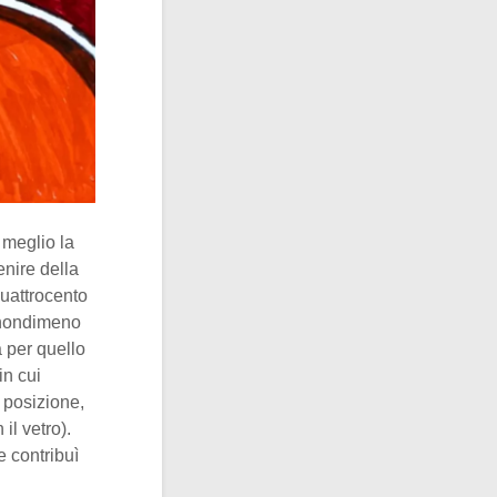
 meglio la
enire della
uattrocento
 nondimeno
a per quello
in cui
a posizione,
il vetro).
e contribuì