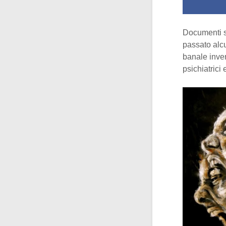
Documenti st
passato alc
banale inven
psichiatrici 