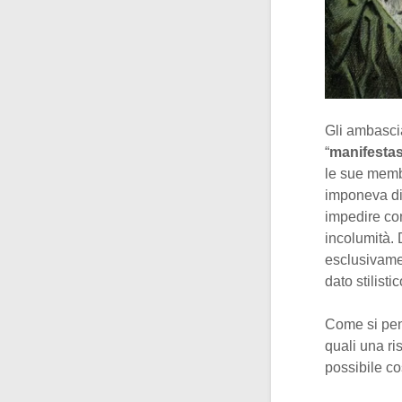
Gli ambascia
“
manifestas
le sue membra
imponeva di 
impedire con
incolumità. 
esclusivamen
dato stilisti
Come si pen
quali una ri
possibile co