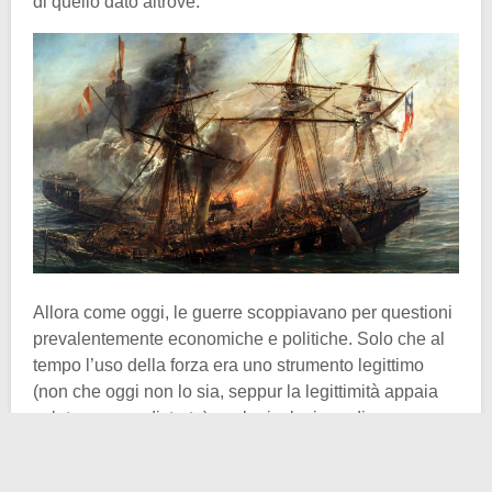
di quello dato altrove.
Allora come oggi, le guerre scoppiavano per questioni
prevalentemente economiche e politiche. Solo che al
tempo l’uso della forza era uno strumento legittimo
(non che oggi non lo sia, seppur la legittimità appaia
velata, se non distorta) per la risoluzione di gravose
dispute. I confini fra i tre stati latinoamericani in quel
frangente storico erano diversi da come lo sono oggi. Il