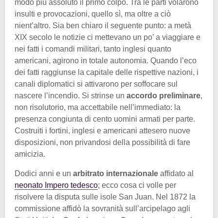
modo più assoluto il primo colpo. Tra le parti volarono
insulti e provocazioni, quello sì, ma oltre a ciò
nient’altro. Sia ben chiaro il seguente punto: a metà
XIX secolo le notizie ci mettevano un po’ a viaggiare e
nei fatti i comandi militari, tanto inglesi quanto
americani, agirono in totale autonomia. Quando l’eco
dei fatti raggiunse la capitale delle rispettive nazioni, i
canali diplomatici si attivarono per soffocare sul
nascere l’incendio. Si strinse un
accordo preliminare
,
non risolutorio, ma accettabile nell’immediato: la
presenza congiunta di cento uomini armati per parte.
Costruiti i fortini, inglesi e americani attesero nuove
disposizioni, non privandosi della possibilità di fare
amicizia.
Dodici anni e un
arbitrato internazionale
affidato al
neonato Impero tedesco
; ecco cosa ci volle per
risolvere la disputa sulle isole San Juan. Nel 1872 la
commissione affidò la sovranità sull’arcipelago agli