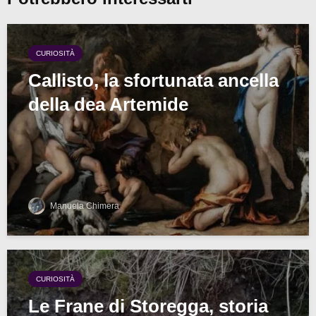
CURIOSITÀ
Callisto, la sfortunata ancella
della dea Artemide
Manuela Chimera
CURIOSITÀ
Le Frane di Storegga, storia