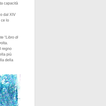
ta capacità
no dal XIV
 ce lo
te “
Libro di
olta.
l regno
uella più
la della