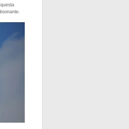
 questa
tisonante.