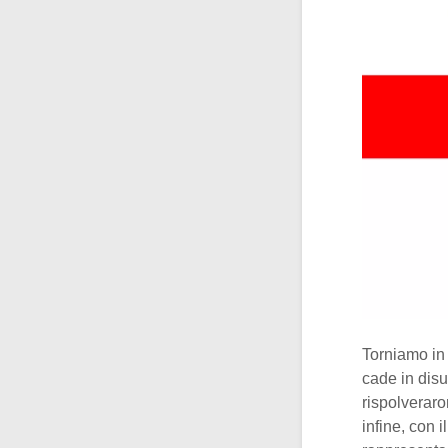
Torniamo in
cade in dis
rispolveraro
infine, con 