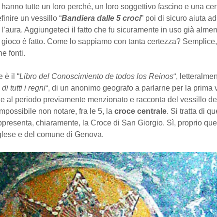
hanno tutte un loro perché, un loro soggettivo fascino e una cer
efinire un vessillo “
Bandiera dalle 5 croci
” poi di sicuro aiuta ad
’aura. Aggiungeteci il fatto che fu sicuramente in uso già alme
l gioco è fatto. Come lo sappiamo con tanta certezza? Semplice,
e fonti.
 è il “
Libro del Conoscimiento de todos los Reinos
“, letteralmen
i tutti i regni
“, di un anonimo geografo a parlarne per la prima v
le al periodo previamente menzionato e racconta del vessillo de
mpossibile non notare, fra le 5, la
croce centrale
. Si tratta di q
presenta, chiaramente, la Croce di San Giorgio. Sì, proprio quel
glese e del comune di Genova.