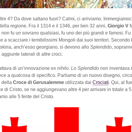
altre 4? Da dove saltano fuori? Calmi, ci arriviamo. Immergiamoc
 della regione. Fra il 1314 e il 1346, per ben 32 anni,
Giorgio V
f
non fu un sovrano qualsiasi, fu uno dei più grandi e famosi. Fu lu
e a scacciare i temibilissimi Mongoli dai suoi territori. Secondo 
skiria, anch’esso georgiano, si devono allo
Splendido
, soprann
 aggiunte laterali di altre croci.
rattava di un’innovazione
ex nihilo
.
Lo Splendido
non inventava n
ece a qualcosa di specifico. Parliamo di un nuovo disegno, circo
, della
Croce di Gerusalemme
utilizzata dai
Crociati
. Qui, al fi
 di Cristo, se ne aggiungevano altre 4 per arrivare in totale a 
mo alle 5 ferite del Cristo.