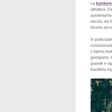
Le
bandiere
attrattiva. D
aumentarne l
secolo, ed i
dicono alcun
In particolare
conoscenza d
L’opera risa
georgiano. I
grande e rap
bandiera in