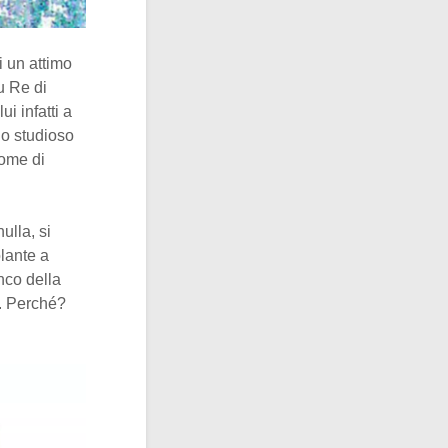
i un attimo
u Re di
i infatti a
lo studioso
ome di
ulla, si
lante a
anco della
5. Perché?