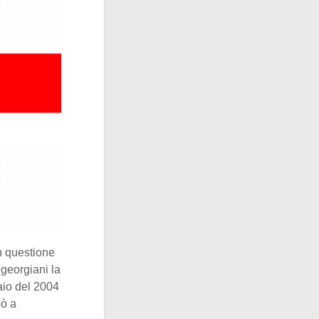
n questione
i georgiani la
aio del 2004
nò a