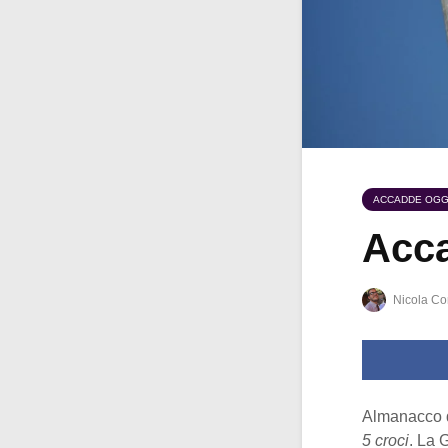
ACCADDE OGG
Acca
Nicola Co
Almanacco 
5 croci
. La 