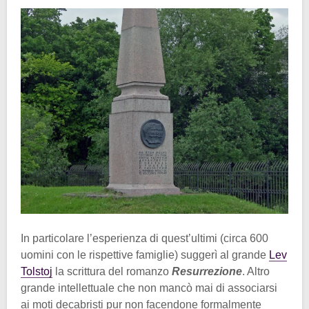
In particolare l’esperienza di quest’ultimi (circa 600
uomini con le rispettive famiglie) suggerì al grande
Lev
Tolstoj
la scrittura del romanzo
Resurrezione
. Altro
grande intellettuale che non mancò mai di associarsi
ai moti decabristi pur non facendone formalmente