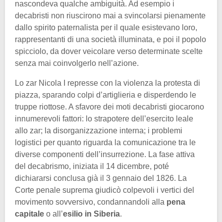
nascondeva qualche ambiguità. Ad esempio i
decabristi non riuscirono mai a svincolarsi pienamente
dallo spirito paternalista per il quale esistevano loro,
rappresentanti di una società illuminata, e poi il popolo
spicciolo, da dover veicolare verso determinate scelte
senza mai coinvolgerlo nell’azione.
Lo zar Nicola I represse con la violenza la protesta di
piazza, sparando colpi d’artiglieria e disperdendo le
truppe riottose. A sfavore dei moti decabristi giocarono
innumerevoli fattori: lo strapotere dell’esercito leale
allo zar; la disorganizzazione interna; i problemi
logistici per quanto riguarda la comunicazione tra le
diverse componenti dell’insurrezione. La fase attiva
del decabrismo, iniziata il 14 dicembre, poté
dichiararsi conclusa già il 3 gennaio del 1826. La
Corte penale suprema giudicò colpevoli i vertici del
movimento sovversivo, condannandoli alla
pena
capitale
o all’
esilio in Siberia
.