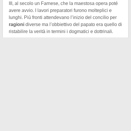
III, al secolo un Farnese, che la maestosa opera poté
avere avvio. I lavori preparatori furono molteplici e
lunghi. Più fronti attendevano l’inizio del concilio per
ragioni
diverse ma l’obbiettivo del papato era quello di
ristabilire la verità in termini i dogmatici e dottrinali.
Il fallimento dei colloqui di Ratisbona nel 1541 rese
improrogabile l’inizio dei lavori e si scelse Trento come
luogo per ospitarli.
Trento
era una città non solo ai
confini con l’impero che stava vivendo a pieno lo
scisma tra cattolici e protestanti, ma retta da un
principe-vescovo. Sceglierla non fu facile, inizialmente
si pensò alla città di Mantova e molte altre ipotesi si
susseguirono prima di una scelta definitiva.