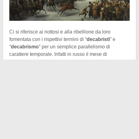
Ci si riferisce ai riottosi e alla ribellione da loro
fomentata con i rispettivi termini di “
decabristi
” e
“
decabrismo
” per un semplice parallelismo di
carattere temporale. Infatti in russo il mese di
dicembre, durante il quale avvennero i disordini, si
traduce in
dekabr’
.
Quale fu il contesto entro il quale infuocarono i
cosiddetti moti decabristi? Il 1° dicembre venne a
mancare
lo zar Alessandro I
. La guardia reale giurò
fedeltà al
granduca Costantino
, fratello minore del
defunto imperatore. Costantino tuttavia abdicò subito
dopo, causando un temporaneo impasse sulla
successione al trono. Di lì a poco si sarebbe nominato
zar Nicola Romanov, col nome di
Nicola I
. Nel