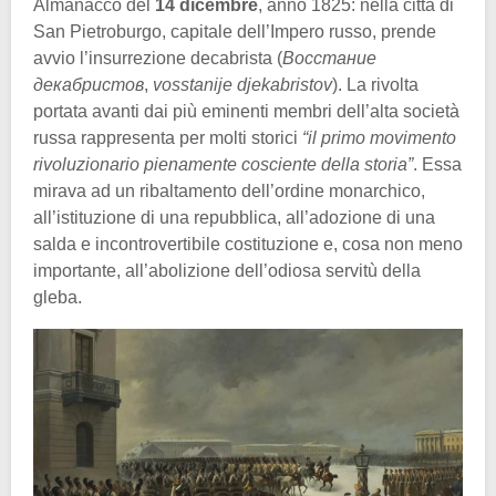
Almanacco del
14 dicembre
, anno 1825: nella città di
San Pietroburgo, capitale dell’Impero russo, prende
avvio l’insurrezione decabrista (
Восстание
декабристов
,
vosstanije djekabristov
). La rivolta
portata avanti dai più eminenti membri dell’alta società
russa rappresenta per molti storici
“il primo movimento
rivoluzionario pienamente cosciente della storia”
. Essa
mirava ad un ribaltamento dell’ordine monarchico,
all’istituzione di una repubblica, all’adozione di una
salda e incontrovertibile costituzione e, cosa non meno
importante, all’abolizione dell’odiosa servitù della
gleba.