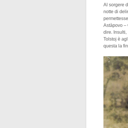
Al sorgere 
notte di deli
permettess
Astàpovo – O
dire. Insult
Tolstoj è ag
questa la f