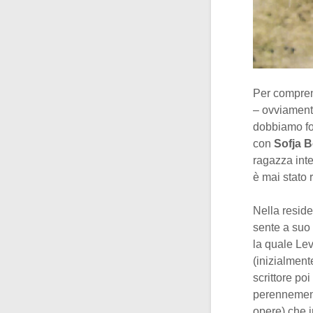
Per comprend
– ovviamente
dobbiamo for
con
Sofja B
ragazza inte
è mai stato 
Nella resid
sente a suo 
la quale Lev
(inizialment
scrittore po
perennement
opere) che in