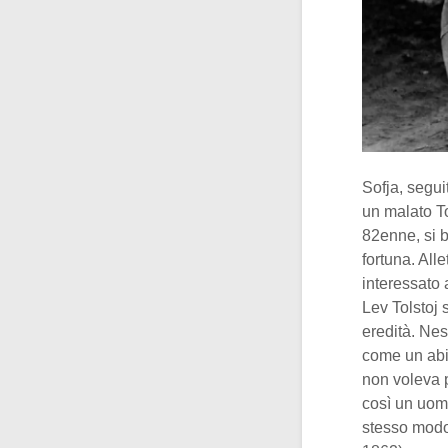
Sofja, segui
un malato To
82enne, si b
fortuna. All
interessato 
Lev Tolstoj 
eredità. Ne
come un abi
non voleva pi
così un uom
stesso modo