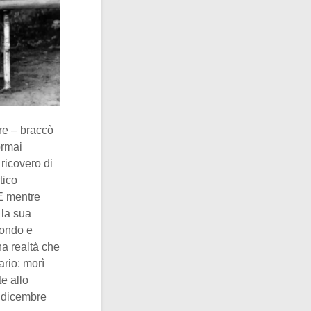
dre – braccò
ormai
ricovero di
tico
 E mentre
r la sua
mondo e
a realtà che
ario: morì
e allo
6 dicembre