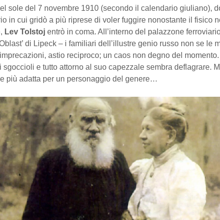
del sole del 7 novembre 1910 (secondo il calendario giuliano), 
rio in cui gridò a più riprese di voler fuggire nonostante il fisico 
e,
Lev Tolstoj
entrò in coma. All’interno del palazzone ferroviario
blast’ di Lipeck – i familiari dell’illustre genio russo non se l
i, imprecazioni, astio reciproco; un caos non degno del momento. 
li sgoccioli e tutto attorno al suo capezzale sembra deflagrare. M
ine più adatta per un personaggio del genere…