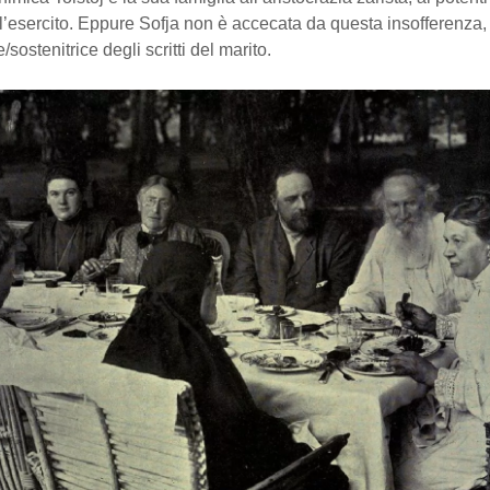
ell’esercito. Eppure Sofja non è accecata da questa insofferenza,
e/sostenitrice degli scritti del marito.