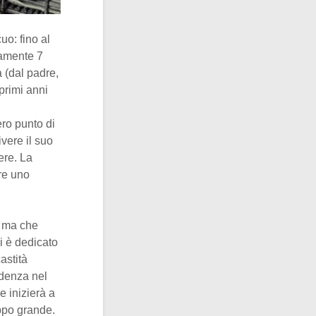
uo: fino al
lamente 7
a (dal padre,
 primi anni
ero punto di
ivere il suo
ere. La
re uno
, ma che
i è dedicato
astità
idenza nel
e inizierà a
oppo grande.