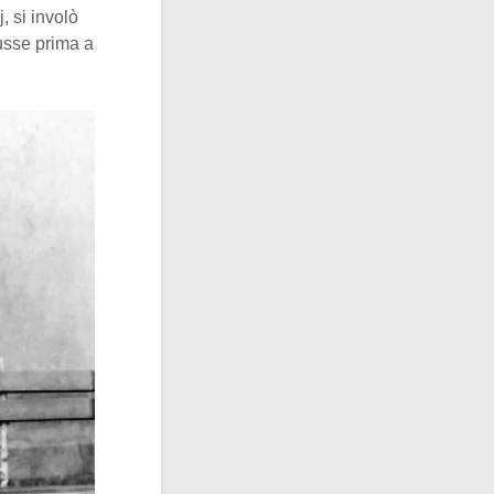
, si involò
usse prima a