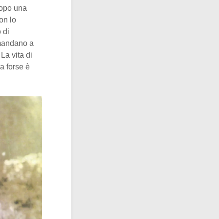
dopo una
non lo
 di
e mandano a
La vita di
a forse è