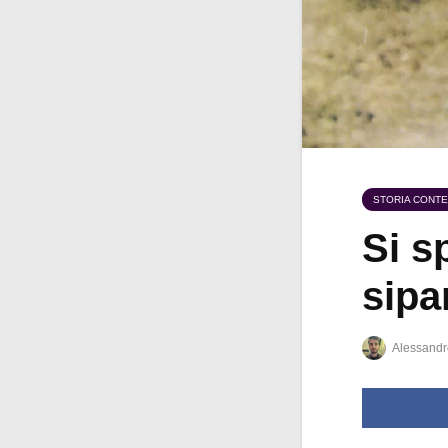
STORIA CONT
Si sp
sipa
Alessandr