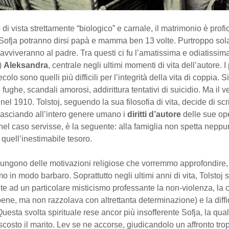
di vista strettamente “biologico” e carnale, il matrimonio è profic
Sofja potranno dirsi papà e mamma ben 13 volte. Purtroppo so
pravviveranno al padre. Tra questi ci fu l’amatissima e odiatissim
)
Aleksandra
, centrale negli ultimi momenti di vita dell’autore. I
olo sono quelli più difficili per l’integrità della vita di coppia. Si
ughe, scandali amorosi, addirittura tentativi di suicidio. Ma il v
 nel 1910. Tolstoj, seguendo la sua filosofia di vita, decide di scr
lasciando all’intero genere umano i
diritti d’autore
delle sue op
nel caso servisse, è la seguente: alla famiglia non spetta neppu
 quell’inestimabile tesoro.
giungono delle motivazioni religiose che vorremmo approfondire
 in modo barbaro. Soprattutto negli ultimi anni di vita, Tolstoj s
te ad un particolare misticismo professante la non-violenza, la c
ene, ma non razzolava con altrettanta determinazione) e la diff
uesta svolta spirituale rese ancor più insofferente Sofja, la qual
scosto il marito. Lev se ne accorse, giudicandolo un affronto tr