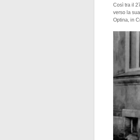
Così tra il 
verso la su
Optina, in C