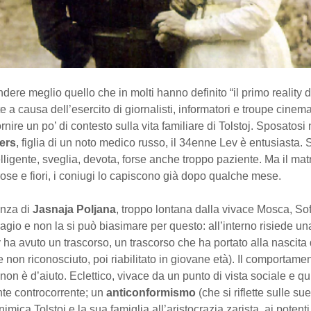
ere meglio quello che in molti hanno definito “il primo reality de
 a causa dell’esercito di giornalisti, informatori e troupe cinem
nire un po’ di contesto sulla vita familiare di Tolstoj. Sposatosi
ers
, figlia di un noto medico russo, il 34enne Lev è entusiasta. 
lligente, sveglia, devota, forse anche troppo paziente. Ma il ma
rose e fiori, i coniugi lo capiscono già dopo qualche mese.
enza di
Jasnaja Poljana
, troppo lontana dalla vivace Mosca, Sof
agio e non la si può biasimare per questo: all’interno risiede u
 ha avuto un trascorso, un trascorso che ha portato alla nascita d
e non riconosciuto, poi riabilitato in giovane età). Il comportame
i non è d’aiuto. Eclettico, vivace da un punto di vista sociale e qu
e controcorrente; un
anticonformismo
(che si riflette sulle s
imica Tolstoj e la sua famiglia all’aristocrazia zarista, ai potent