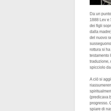
Da un punto 
1888 Lev e 
dei figli so
dalla madre
del nuovo sec
susseguono f
rottura si ha
testamento 
traduzione, 
spicciolo da
A ciò si ag
riassumeremo
spiritualmen
(predicava b
progresso. Q
spiare di na