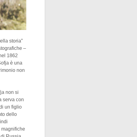
lla storia”
atografiche –
 nel 1862
Sofja è una
trimonio non
ja non si
na serva con
i un figlio
nto dello
indi
ue magnifiche
i di Russia,