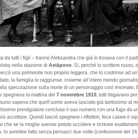
ta da tutti i figli – tranne Aleksandra che già si trovava con il pa
lstoj nella stazione di
Astàpovo
. Sì, perché lo scrittore russo, 
eccò una polmonite non proprio leggera, che lo costrinse ad un 
ettato, la famiglia lo raggiunse, insieme all’intero mondo giornalis
alla speculazione sulla morte di un personaggio così rinomato.
si spegneva la mattina del
7 novembre 1910
, tutti litigavano pe
ssuno sapeva che quell’uomo aveva lasciato già tantissimo al 
lissimo prestigiatore concluse il suo numero con una fuga da un
ù accettare. Quindi lasciò spegnere i riflettori, fece calare il sip
o che se la moglie avesse potuto uccidere e ricreare esattament
, lo avrebbe fatto senza pensarci due volte (confessione del 1