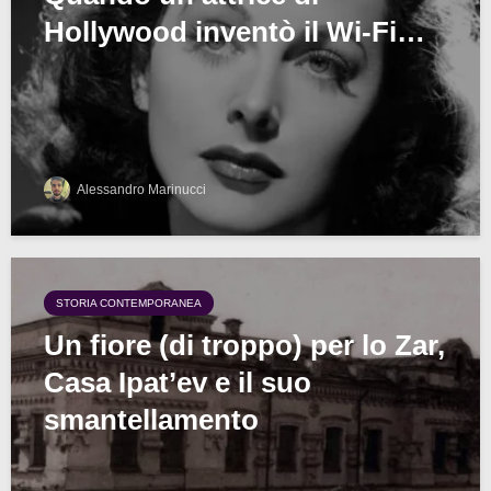
Hollywood inventò il Wi-Fi…
Alessandro Marinucci
STORIA CONTEMPORANEA
Un fiore (di troppo) per lo Zar,
Casa Ipat’ev e il suo
smantellamento