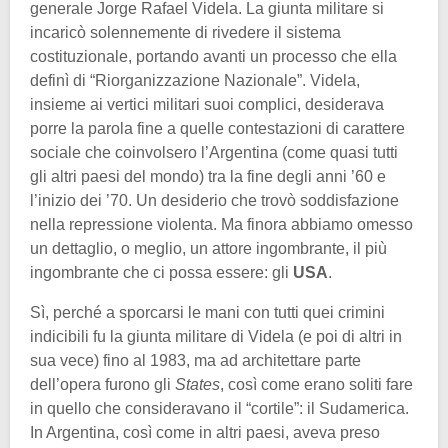
generale Jorge Rafael Videla. La giunta militare si
incaricò solennemente di rivedere il sistema
costituzionale, portando avanti un processo che ella
definì di “Riorganizzazione Nazionale”. Videla,
insieme ai vertici militari suoi complici, desiderava
porre la parola fine a quelle contestazioni di carattere
sociale che coinvolsero l’Argentina (come quasi tutti
gli altri paesi del mondo) tra la fine degli anni ’60 e
l’inizio dei ’70. Un desiderio che trovò soddisfazione
nella repressione violenta. Ma finora abbiamo omesso
un dettaglio, o meglio, un attore ingombrante, il più
ingombrante che ci possa essere: gli
USA
.
Sì, perché a sporcarsi le mani con tutti quei crimini
indicibili fu la giunta militare di Videla (e poi di altri in
sua vece) fino al 1983, ma ad architettare parte
dell’opera furono gli
States
, così come erano soliti fare
in quello che consideravano il “cortile”: il Sudamerica.
In Argentina, così come in altri paesi, aveva preso