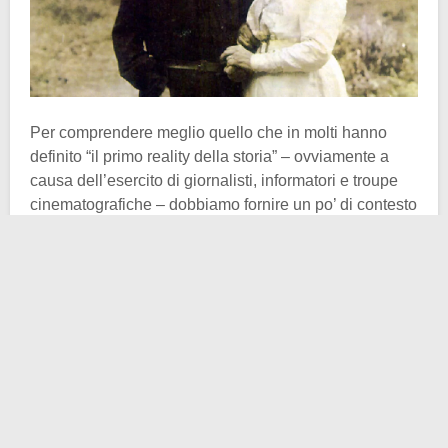
Per comprendere meglio quello che in molti hanno
definito “il primo reality della storia” – ovviamente a
causa dell’esercito di giornalisti, informatori e troupe
cinematografiche – dobbiamo fornire un po’ di contesto
sulla vita familiare di Tolstoj. Sposatosi nel 1862 con
Sofja Bers
, figlia di un noto medico russo, il 34enne
Lev è entusiasta. Sofja è una ragazza intelligente,
sveglia, devota, forse anche troppo paziente. Ma il
matrimonio non è mai stato rose e fiori, i coniugi lo
capiscono già dopo qualche mese.
Nella residenza di
Jasnaja Poljana
, troppo lontana
dalla vivace Mosca, Sofja non si sente a suo agio e
non la si può biasimare per questo: all’interno risiede