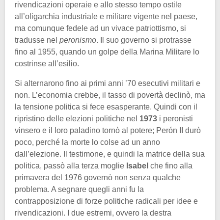
rivendicazioni operaie e allo stesso tempo ostile
all’oligarchia industriale e militare vigente nel paese,
ma comunque fedele ad un vivace patriottismo, si
tradusse nel
peronismo
. Il suo governo si protrasse
fino al 1955, quando un golpe della Marina Militare lo
costrinse all’esilio.
Si alternarono fino ai primi anni ’70 esecutivi militari e
non. L’economia crebbe, il tasso di povertà declinò, ma
la tensione politica si fece esasperante. Quindi con il
ripristino delle elezioni politiche nel
1973
i peronisti
vinsero e il loro paladino tornò al potere; Perón II durò
poco, perché la morte lo colse ad un anno
dall’elezione. Il testimone, e quindi la matrice della sua
politica, passò alla terza moglie
Isabel
che fino alla
primavera del 1976 governò non senza qualche
problema. A segnare quegli anni fu la
contrapposizione di forze politiche radicali per idee e
rivendicazioni. I due estremi, ovvero la destra