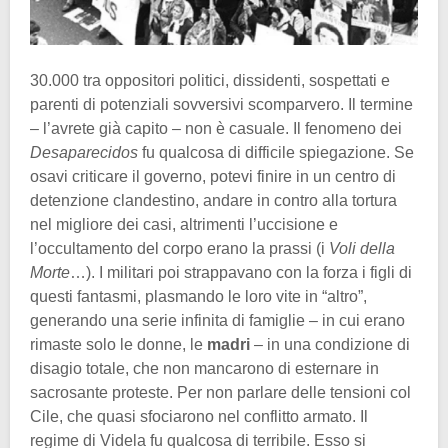
30.000 tra oppositori politici, dissidenti, sospettati e
parenti di potenziali sovversivi scomparvero. Il termine
– l’avrete già capito – non è casuale. Il fenomeno dei
Desaparecidos
fu qualcosa di difficile spiegazione. Se
osavi criticare il governo, potevi finire in un centro di
detenzione clandestino, andare in contro alla tortura
nel migliore dei casi, altrimenti l’uccisione e
l’occultamento del corpo erano la prassi (i
Voli della
Morte
…). I militari poi strappavano con la forza i figli di
questi fantasmi, plasmando le loro vite in “altro”,
generando una serie infinita di famiglie – in cui erano
rimaste solo le donne, le
madri
– in una condizione di
disagio totale, che non mancarono di esternare in
sacrosante proteste. Per non parlare delle tensioni col
Cile, che quasi sfociarono nel conflitto armato. Il
regime di Videla fu qualcosa di terribile. Esso si