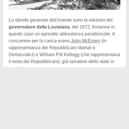
Lo sfondo generale dell’evento sono le elezioni del
governatore della Louisiana
, del 1872. Avvenne in
questo caso un episodio abbastanza paradossale. A
concorrere per la carica erano
John McEnery
(in
rappresentanza dei Repubblicani liberali e
Democratici) e William Pitt Kellogg (che rappresentava
il resto dei Repubblicani), già senatore dello stato in
questione.
Le elezioni furono talmente contestate che si arrivò al
punto in cui entrambi i candidati tennero
cerimonie
d’insediamento
, ritenendo propria la vittoria. Nel
comune di Colfax, proprio in tale contesto tumultuoso,
anche se a distanza di mesi, si arrivò al massacro in
questione. Senza aprire una digressione che sarebbe
troppo ampia, si ricordi anche il forte carattere razziale
dei sommovimenti politici e sociali dell’epoca.