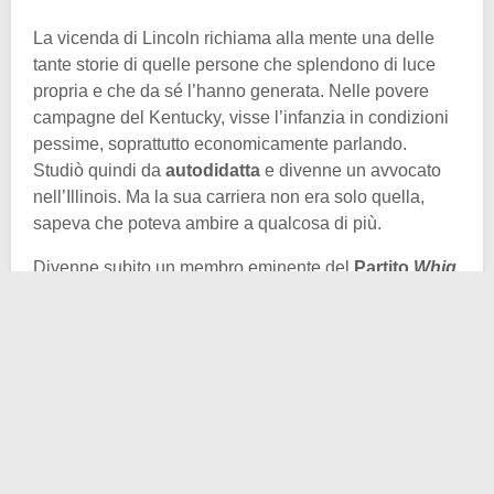
La vicenda di Lincoln richiama alla mente una delle
tante storie di quelle persone che splendono di luce
propria e che da sé l’hanno generata. Nelle povere
campagne del Kentucky, visse l’infanzia in condizioni
pessime, soprattutto economicamente parlando.
Studiò quindi da
autodidatta
e divenne un avvocato
nell’Illinois. Ma la sua carriera non era solo quella,
sapeva che poteva ambire a qualcosa di più.
Divenne subito un membro eminente del
Partito
Whig
,
quello che è confluito nel moderno
Great Old Party
(
GOP
), o Partito Repubblicano. Sentiva che la sua
vocazione interiore era quella, e la seguì nel migliore
dei modi possibili. Per non dilungarci eccessivamente
sulla sua scalata, senza suppore la poca importanza
della stessa, sottolineiamo solamente che arrivò ai
vertici degli USA, divenendo, come detto in apertura, il
sedicesimo Presidente degli
States
.