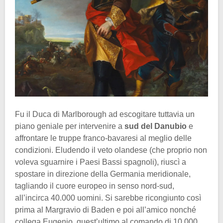
Fu il Duca di Marlborough ad escogitare tuttavia un
piano geniale per intervenire a
sud del Danubio
e
affrontare le truppe franco-bavaresi al meglio delle
condizioni. Eludendo il veto olandese (che proprio non
voleva sguarnire i Paesi Bassi spagnoli), riuscì a
spostare in direzione della Germania meridionale,
tagliando il cuore europeo in senso nord-sud,
all’incirca 40.000 uomini. Si sarebbe ricongiunto così
prima al Margravio di Baden e poi all’amico nonché
collega Eugenio, quest’ultimo al comando di 10.000