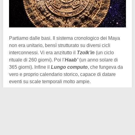
Partiamo dalle basi. Il sistema cronologico dei Maya
non era unitario, bensì strutturato su diversi cicli
interconnessi. Vi era anzitutto il
Tzolk’in
(un ciclo
rituale di 260 giorni). Poi l’
Haab’
(un anno solare di
365 giorni). Infine il
Lungo computo
, che fungeva da
vero e proprio calendario storico, capace di datare
eventi su scale temporali molto ampie.
Attenzione a questo punto però, perché il tempo –
almeno per ciò che sappiamo sui
Maya
– non era
lineare, ma ciclico. Significa che ogni ciclo cosmico si
concludeva con una rigenerazione, spesso preceduta
da eventi drammatici, ma seguita da un rinnovamento
del mondo. Questa concezione, che ci appare