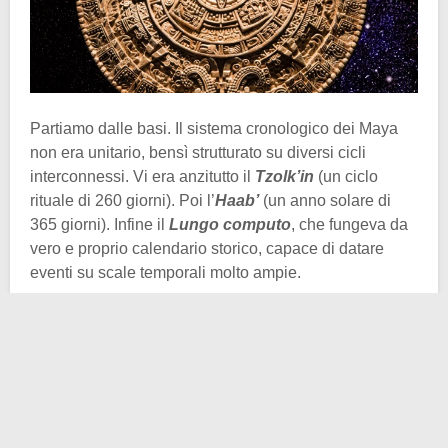
Partiamo dalle basi. Il sistema cronologico dei Maya
non era unitario, bensì strutturato su diversi cicli
interconnessi. Vi era anzitutto il
Tzolk’in
(un ciclo
rituale di 260 giorni). Poi l’
Haab’
(un anno solare di
365 giorni). Infine il
Lungo computo
, che fungeva da
vero e proprio calendario storico, capace di datare
eventi su scale temporali molto ampie.
Attenzione a questo punto però, perché il tempo –
almeno per ciò che sappiamo sui
Maya
– non era
lineare, ma ciclico. Significa che ogni ciclo cosmico si
concludeva con una rigenerazione, spesso preceduta
da eventi drammatici, ma seguita da un rinnovamento
del mondo. Questa concezione, che ci appare