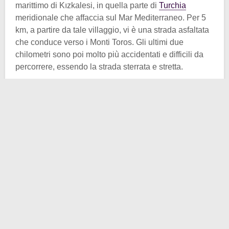
marittimo di Kızkalesi, in quella parte di
Turchia
meridionale che affaccia sul Mar Mediterraneo. Per 5
km, a partire da tale villaggio, vi è una strada asfaltata
che conduce verso i Monti Toros. Gli ultimi due
chilometri sono poi molto più accidentati e difficili da
percorrere, essendo la strada sterrata e stretta.
Si arriva infine alla gola di Şeytanderesi. Di fronte ad
essa, alzando lo sguardo, si resta stupiti dalla
presenza di
nove nicchie
contenenti il doppio delle
statue. Queste rappresentano: undici uomini, cinque
donne, due bambini ed uno stambecco. Sono presenti
nell’area anche delle sculture di aquile romane. Non si
hanno prove né documenti che attestino o spieghino
l’origine delle opere d’arte.