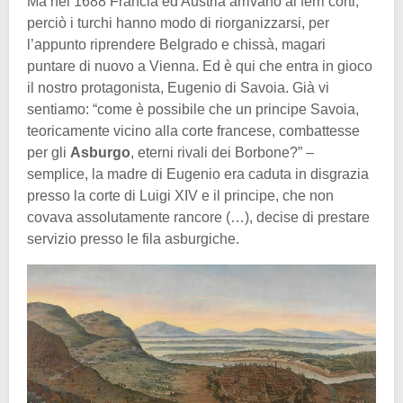
Ma nel 1688 Francia ed Austria arrivano ai ferri corti,
perciò i turchi hanno modo di riorganizzarsi, per
l’appunto riprendere Belgrado e chissà, magari
puntare di nuovo a Vienna. Ed è qui che entra in gioco
il nostro protagonista, Eugenio di Savoia. Già vi
sentiamo: “come è possibile che un principe Savoia,
teoricamente vicino alla corte francese, combattesse
per gli
Asburgo
, eterni rivali dei Borbone?” –
semplice, la madre di Eugenio era caduta in disgrazia
presso la corte di Luigi XIV e il principe, che non
covava assolutamente rancore (…), decise di prestare
servizio presso le fila asburgiche.