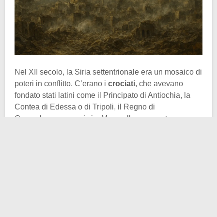
Nel XII secolo, la Siria settentrionale era un mosaico di
poteri in conflitto. C’erano i
crociati
, che avevano
fondato stati latini come il Principato di Antiochia, la
Contea di Edessa o di Tripoli, il Regno di
Gerusalemme e così via. Ma quella era una terra
d’interesse strategico, oltre che politico, per le
potenze
musulmane
.
Non ultime quelle di Aleppo e Mosul
,
storicamente legate a un territorio in cui lo scontro
politico e militare era quasi quotidiano. La
devastazione aveva coinvolto campagne e centri
urbani. Le popolazioni locali vivevano dunque in uno
stato di precarietà costante e duraturo. In questo
scenario già fragile, l’arrivo di un
terremoto di