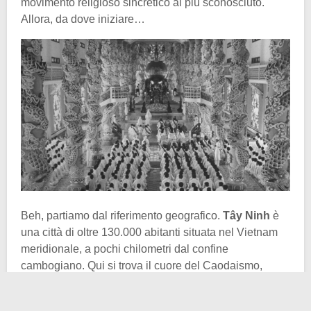
movimento religioso sincretico ai più sconosciuto.
Allora, da dove iniziare…
Beh, partiamo dal riferimento geografico.
Tây Ninh
è
una città di oltre 130.000 abitanti situata nel Vietnam
meridionale, a pochi chilometri dal confine
cambogiano. Qui si trova il cuore del Caodaismo,
rappresentato materialmente dal
Tempio Cao Dai
,
noto anche come Tòa Thánh (Tempio Divino). Come