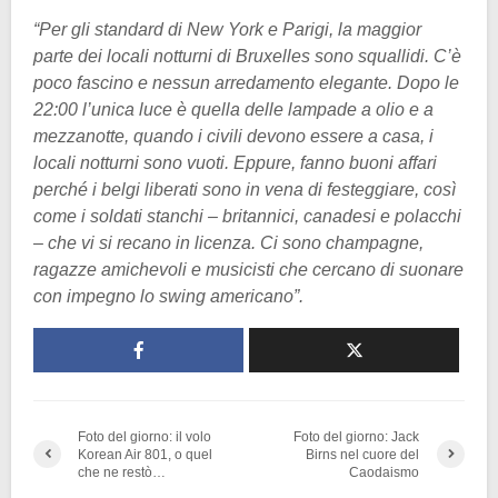
“Per gli standard di New York e Parigi, la maggior
parte dei locali notturni di Bruxelles sono squallidi. C’è
poco fascino e nessun arredamento elegante. Dopo le
22:00 l’unica luce è quella delle lampade a olio e a
mezzanotte, quando i civili devono essere a casa, i
locali notturni sono vuoti. Eppure, fanno buoni affari
perché i belgi liberati sono in vena di festeggiare, così
come i soldati stanchi – britannici, canadesi e polacchi
– che vi si recano in licenza. Ci sono champagne,
ragazze amichevoli e musicisti che cercano di suonare
con impegno lo swing americano”.
Foto del giorno: il volo
Foto del giorno: Jack
Korean Air 801, o quel
Birns nel cuore del
che ne restò…
Caodaismo