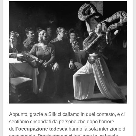
Appunto, grazie a Silk ci caliamo in quel contesto, e ci
sentiamo circondati da persone che dopo l’orrore
dell’
occupazione tedesca
hanno la sola intenzione di