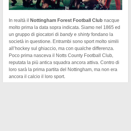
In realtà il
Nottingham Forest Football Club
nacque
molto prima la data sopra indicata. Siamo nel 1865 ed
un gruppo di giocatori di
bandy
e
shinty
fondano la
società in questione. Entrambi sono sport molto simili
all’hockey sul ghiaccio, ma con qualche differenza.
Poco prima nasceva il Notts County Football Club,
reputata la più antica squadra ancora attiva. Contro di
loro sarà la prima partita del Nottingham, ma non era
ancora il calcio il loro sport.
La maglia utilizzata era color “
Rosso Garibaldi
“, come
espressamente deciso nella riunione societaria.
All’epoca infatti le maglie di questo colore andavano
per la maggiore nei numerosi nuclei di supporto
all’
eroe italiano
. Torniamo però ora allo sport vero e
proprio e andiamo avanti di qualche anno. Il 1890 è un
anno importante per la nostra vicenda perché per la