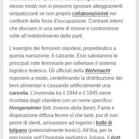
stesso modo non si possono ignorare atteggiamenti
simpatizzanti se non proprio
collaborazionisti
nei
confronti delle forze d’occupazione. Contrasti interni
che sfociano in una serie di mosse e contromosse
volte all’indebolimento delle parti.
L’esempio dei ferrovieri olandesi, propedeutico a
questa narrazione, è calzante. Essi sabotarono le
principali rotte ferroviarie per rallentare il sistema
logistico tedesco. Gli ufficiali della
Wehrmacht
risposero a modo, centellinando la distribuzione dei
beni alimentari e causando artificialmente una
carestia
. L’invernata tra il 1944 e il 1945 viene
ricordata dagli olandesi con un nome specifico:
Hongerwinter
(lett.
Inverno della fame
). Fame e
disperazione diffusa fecero sì che tanti, pur di non
perire di stenti, arrivassero ad ingerire i
bulbi di
tulipano
(potenzialmente tossici). All’Aia, per la
precisione nell’Ospedale pediatrico Juliana, il
dott.