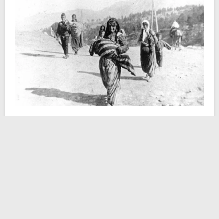
Una minoranza etnica, linguistica e religiosa. Ci si
potrebbe limitare a questa breve descrizione per
inquadrare i cosiddetti greci del Ponto – anche noti
come Pontici o greci del Mar Nero. La loro storia
affondava radici in tempi assai remoti, arrivando al VI
secolo a.C. Epoca in cui le terre della Tracia, della
Tessaglia, così come quelle peloponnesiache (solo
per citare alcune delle storiche regioni della Grecia
classica) divennero fin troppo piccole e ristrette per