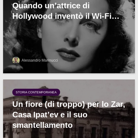
Quando un’attrice di
Hollywood inventò il Wi-Fi…
Alessandro Marinucci
STORIA CONTEMPORANEA
Un fiore (di troppo) per lo Zar,
Casa Ipat’ev e il suo
smantellamento