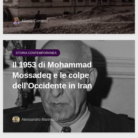
Nicola Comerci
STORIA CONTEMPORANEA
Il 1953 di Mohammad
Mossadeq e le colpe
dell’Occidente in Iran
Alessandro Marinucci