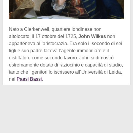
Nato a Clerkenwell, quartiere londinese non
altolocato, il 17 ottobre del 1725,
John Wilkes
non
apparteneva all’aristocrazia. Era solo il secondo di sei
figli e suo padre faceva l’agente immobiliare e il
distillatore come secondo lavoro. John si dimostrò
estremamente dotato di raziocinio e capacità di studio,
tanto che i genitori lo iscrissero all’Università di Leida,
nei
Paesi Bassi
.
I genitori, oltre a consentirgli degli studi buoni, gli
procurarono anche un ottimo matrimonio. Era
Mary
Meade
la prescelta, erede in solitaria di un’amica
materna, vedova. Oltre ad una grande rendita, l’unione
portò anche una bella tenuta vicino Buckinghamshire,
ah, e anche due figli. Purtroppo però il matrimonio durò