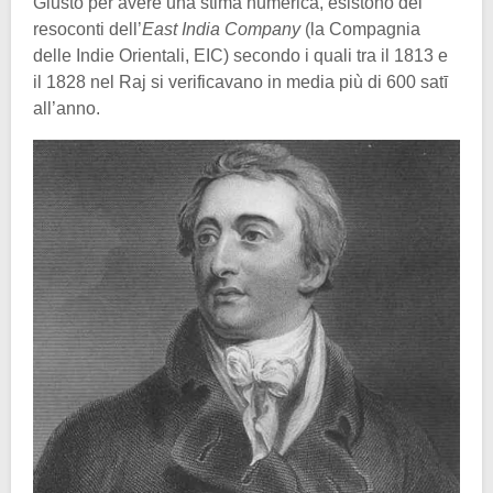
Giusto per avere una stima numerica, esistono dei
resoconti dell’
East India Company
(la Compagnia
delle Indie Orientali, EIC) secondo i quali tra il 1813 e
il 1828 nel Raj si verificavano in media più di 600 satī
all’anno.