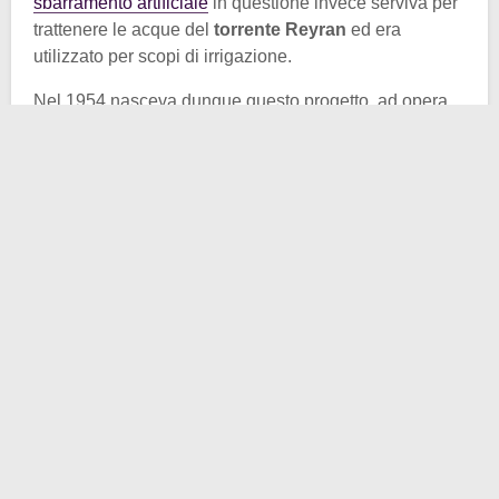
sbarramento artificiale
in questione invece serviva per
trattenere le acque del
torrente Reyran
ed era
utilizzato per scopi di irrigazione.
Nel 1954 nasceva dunque questo progetto, ad opera
di
André Coyne
. L’obbiettivo era irrigare la piana
nella
zona di Frejus
ed evitare periodi di secca.
L’inaugurazione avvenne in quello stesso anno. Si
trattava di un grandissimo progetto ad archi realizzato
in calcestruzzo. Evidentemente non ne utilizzarono
abbastanza.