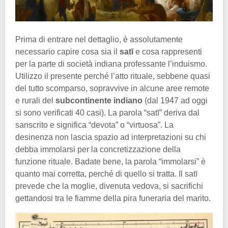
Prima di entrare nel dettaglio, è assolutamente
necessario capire cosa sia il
satī
e cosa rappresenti
per la parte di società indiana professante l’induismo.
Utilizzo il presente perché l’atto rituale, sebbene quasi
del tutto scomparso, sopravvive in alcune aree remote
e rurali del
subcontinente indiano
(dal 1947 ad oggi
si sono verificati 40 casi). La parola “satī” deriva dal
sanscrito e significa “devota” o “virtuosa”. La
desinenza non lascia spazio ad interpretazioni su chi
debba immolarsi per la concretizzazione della
funzione rituale. Badate bene, la parola “immolarsi” è
quanto mai corretta, perché di quello si tratta. Il satī
prevede che la moglie, divenuta vedova, si sacrifichi
gettandosi tra le fiamme della pira funeraria del marito.