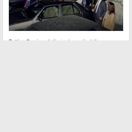
Bettino Craxi
non fu l’unico bersaglio delle
manifestazioni popolari, che avevano come target la
classe politica italiana nel sua totalità. Gli eventi del 30
aprile 1993 sono da inquadrare in una più larga e
complessa sequela di episodi storici rilevanti per il
nostro Paese. Erano fresche nel ricordo degli italiani le
stragi di Capaci (
questo l’approfondimento
) e di via
d’Amelio. Atti barbarici con cui la mafia stroncò le vite
dei magistrati Falcone e Borsellino. Poi la crisi
monetaria, l’inflazione, la corruzione, lo scandalo
Tangentopoli
e l’inchiesta di
Mani Pulite
. In sostanza,
si può dire come nessuno dormisse serenamente in
quel biennio 1992-93.