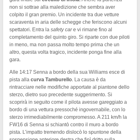
non si sottrae alla maledizione che sembra aver
colpito il gran premio. Un incidente tra due vetture
scaraventa in aria delle schegge che feriscono alcuni
spettatori. Entra la
safety car
e vi rimane fino al
completamento del quinto giro. Si riparte con due piloti
in meno, ma non passa molto tempo prima che un
altro, questa volta tragico, incidente ponga fine alla
gara.
Alle 14:17 Senna a bordo della sua Williams esce di
pista alla
curva Tamburello
. La causa è da
rintracciare nelle modifiche apportate al piantone dello
sterzo, dietro suo precedente suggerimento. Si
scoprirà in seguito come il pilota avesse gareggiato a
bordo di una vettura pressoché ingovernabile, con lo
sterzo irrimediabilmente compromesso. A 211 km/h la
FW16 di Senna si schiantò contro il muro a bordo
pista. L’impatto tremendo dislocò lo spuntone della
sospensione anteriore destra che finì dritto sulla