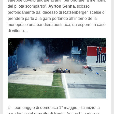
sarebbe dovuto andare avanti “per onorare la memoria
del pilota scomparso”.
Ayrton Senna
, scosso
profondamente dal decesso di Ratzenberger, scelse di
prendere parte alla gara portando all’interno della
monoposto una bandiera austriaca, da esporre in caso
di vittoria…
È il pomeriggio di domenica 1° maggio. Ha inizio la
gara finale sul
circuito di Imola
. Anche la partenza