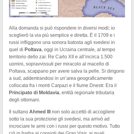
Alla domanda si può rispondere in diversi modi; io
sceglierò la via più semplice e diretta. È il 1709 e i
russi infliggono una sonora batosta agli svedesi in
quel di
Poltava
, oggi in Ucraina centrale, al tempo
territorio dello zar. Re Carlo XII e all’incirca 1.500
uomini, sopravvissuti per miracolo al macello di
Poltava, scappano per avere salva la pelle. Si dirigono
a sud, addentrandosi in un’area geograficamente
collocata fra i monti Carpazi e il fiume Dnestr. Era il
Principato di Moldavia
, entità regionale tributaria
degli ottomani.
Il sultano
Ahmed III
non solo accettò di accogliere
sotto la sua protezione gli svedesi, ma arrivò ad
incrociare le armi con i russi per questo motivo. Tutto
ciò in barba ai consigli dei Gran Visir, ai quali