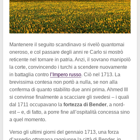
Mantenere il seguito scandinavo si rivelò quantomai
oneroso, e col passare degli anni re Carlo si mostrò
reticente nel tornare in patria. Anzi, il sovrano manipolò
la corte, convincendo i turchi a scendere nuovamente
in battaglia contro
l’Impero russo
. Ciò nel 1713. La
brevissima contesa non portò a nulla, se non alla
conferma di quanto stabilito due anni prima. Ahmed III
si convinse finalmente a scacciare gli svedesi – i quali
dal 1711 occupavano la
fortezza di Bender
, a nord-
est – e, di fatto, a porre fine all’ospitalità concessa sino
a quel momento.
Verso gli ultimi giorni del gennaio 1713, una forza
d’assedio ottomana raggiunse la città di Bender, in