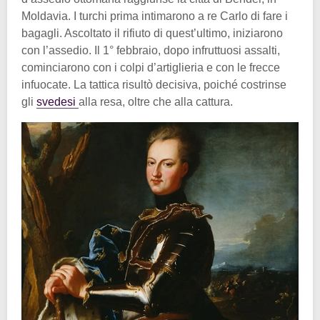
Moldavia. I turchi prima intimarono a re Carlo di fare i
bagagli. Ascoltato il rifiuto di quest’ultimo, iniziarono
con l’assedio. Il 1° febbraio, dopo infruttuosi assalti,
cominciarono con i colpi d’artiglieria e con le frecce
infuocate. La tattica risultò decisiva, poiché costrinse
gli
svedesi
alla resa, oltre che alla cattura.