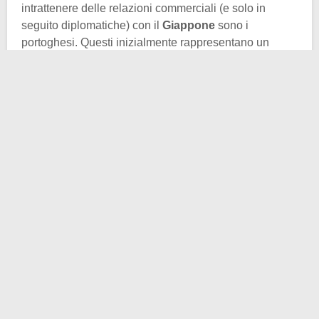
intrattenere delle relazioni commerciali (e solo in
seguito diplomatiche) con il
Giappone
sono i
portoghesi. Questi inizialmente rappresentano un
elemento di curiosità per gli alti vertici nipponici, ma
presto la curiosità si tramuta in avversione.
Il riferimento è rivolto alla fede cristiana, che si diffonde
per via dell’operato dei missionari. Questo però è un
altro argomento che magari tratteremo in futuro. Ciò
che ci interessa affermare è che, oltre alla religione e
ai costumi, i giapponesi sono colpiti dalla tecnologia
europea. Qui entra in gioco la figura di
William
Adams
.