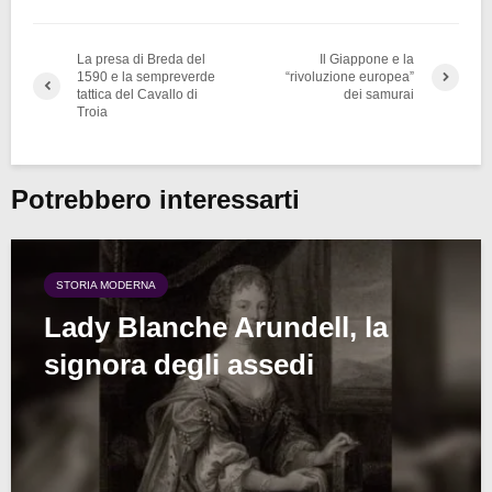
La presa di Breda del
Il Giappone e la
1590 e la sempreverde
“rivoluzione europea”
tattica del Cavallo di
dei samurai
Troia
Potrebbero interessarti
STORIA MODERNA
Lady Blanche Arundell, la
signora degli assedi