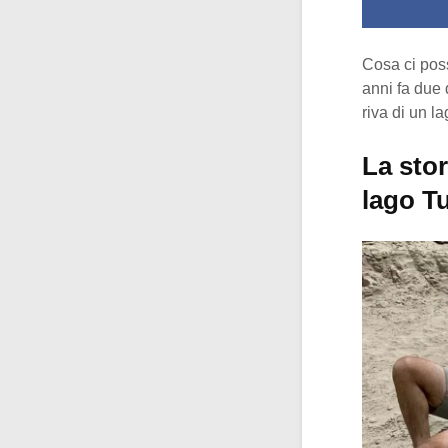
Cosa ci poss
anni fa due 
riva di un l
La stor
lago T