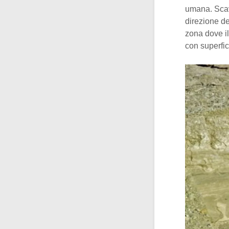
umana. Scava
direzione d
zona dove i
con superfi