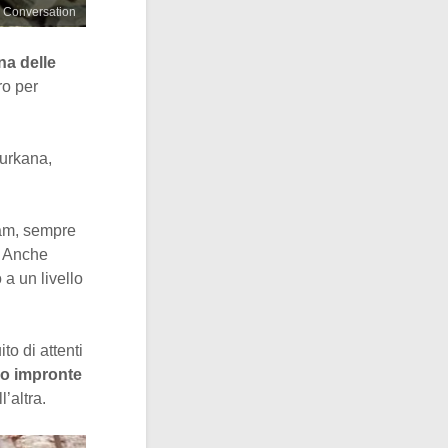
e Conversation
na delle
ro per
Turkana,
eam, sempre
o. Anche
 a un livello
o di attenti
oro impronte
l’altra.