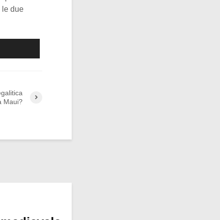
 le due
galitica
a Maui?