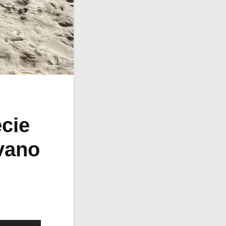
ecie
vano