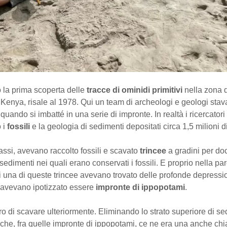
ro la prima scoperta delle
tracce di ominidi primitivi
nella zona 
n Kenya, risale al 1978. Qui un team di archeologi e geologi stav
i quando si imbatté in una serie di impronte. In realtà i ricercator
 i
fossili
e la geologia di sedimenti depositati circa 1,5 milioni di
ssi, avevano raccolto fossili e scavato
trincee
a gradini per do
i sedimenti nei quali erano conservati i fossili. E proprio nella pa
i una di queste trincee avevano trovato delle profonde depressi
 avevano ipotizzato essere
impronte di ippopotami
.
o di scavare ulteriormente. Eliminando lo strato superiore di s
i che, fra quelle impronte di ippopotami, ce ne era una anche ch