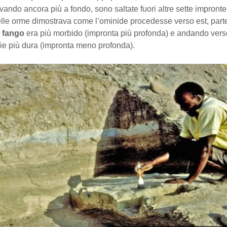
ndo ancora più a fondo, sono saltate fuori altre sette impronte i
elle orme dimostrava come l’ominide procedesse verso est, par
l
fango
era più morbido (impronta più profonda) e andando ver
cie più dura (impronta meno profonda).