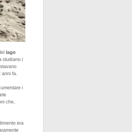
del
lago
a studiano i
i stavano
 anni fa.
cumentare i
rete
oni che,
edimento era
iaramente