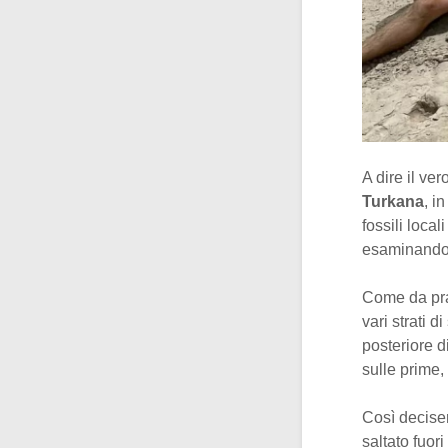
A dire il ve
Turkana
, i
fossili local
esaminando
Come da pra
vari strati d
posteriore d
sulle prime,
Così deciser
saltato fuor