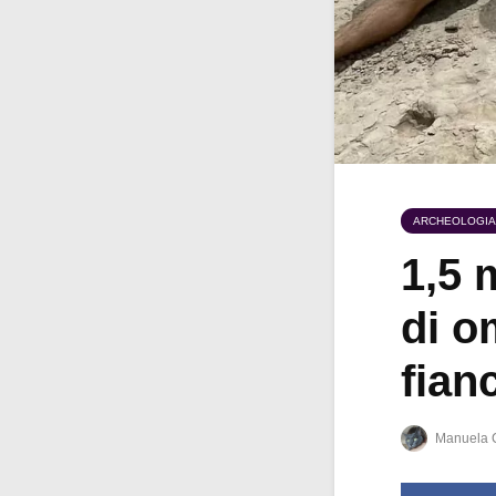
ARCHEOLOGIA
1,5 
di o
fian
Manuela 