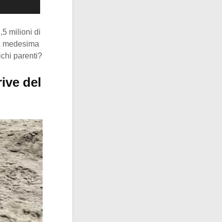
5 milioni di
la medesima
ichi parenti?
rive del