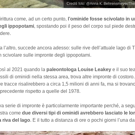
Crediti foto: @Anna K. Behrensmeyer/Th
rittura come, ad un certo punto,
l’ominide fosse scivolato in u
egli ippopotami
, spostando poi il peso del corpo sul piede dest
adere.
a l’altro, succede ancora adesso: sulle rive dell’attuale lago di 
 scivolare sulle impronte degli ippopotami.
sì al 2021 quando la
paleontologa Louise Leakey
e il suo t
sili di ominidi nella stessa area, trova altre impronte di costor
 tracce risalirebbero a circa 1,5 milioni di anni fa, ma si trovano
o precedente rispetto a quelle del 1978.
 serie di impronte è particolarmente importante perché, a seguit
ostra come
due diversi tipi di ominidi avrebbero lasciato le l
 riva del lago
. E il tutto a distanza di ore o pochi giorni l’una dal