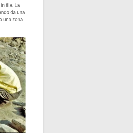
n fila. La
tendo da una
so una zona