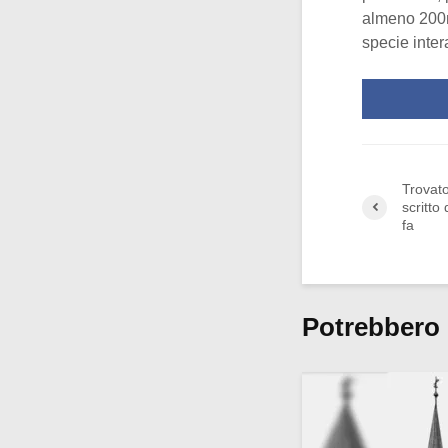
almeno 200m
specie intera
Trovato
scritto
fa
Potrebbero 