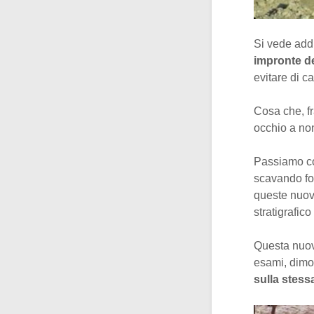
Si vede addi
impronte d
evitare di c
Cosa che, fr
occhio a non
Passiamo co
scavando fos
queste nuove
stratigrafic
Questa nuova
esami, dim
sulla stessa