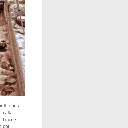
anthropus
iù alla
. Tracce
a per