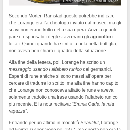
Crediti foto: @ Università di Bergen
Secondo Morten Ramstad questo potrebbe indicare
che Lorange era l’archeologo inviato dal museo, ma gli
scavi non erano frutto della sua opera. Anzi: a quanto
pare i responsabili degli scavi erano gli
agricoltori
locali. Quindi quando ha scritto la nota nella bottiglia,
non aveva ben chiaro il quadro della situazione.
Alla fine della lettera, poi, Lorange ha scritto un
messaggio usando l’alfabeto runico
dei germanici.
Esperti di rune antiche si sono messi all’opera per
cercare di tradurre lo scritto, ma alla fine hanno capito
che Lorange non conosceva affatto le rune e aveva
solamente tradotto una frase usando l’alfabeto runico
più recente. E la nota recitava:
“Emma Gade, la mia
ragazza”
.
Entrando per un attimo in modalità
Beautiful
, Lorange
ed Emma si sposarono nel 1877, ma questa non era la