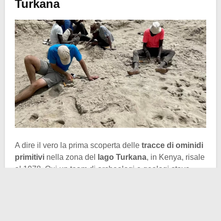
Turkana
A dire il vero la prima scoperta delle
tracce di ominidi
primitivi
nella zona del
lago Turkana
, in Kenya, risale
al 1978. Qui un team di archeologi e geologi stava
studiano i fossili locali quando si imbatté in una serie
di impronte. In realtà i ricercatori stavano esaminando i
fossili
e la geologia di sedimenti depositati circa 1,5
milioni di anni fa.