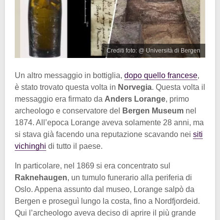
Crediti foto: @ Università di Bergen
Un altro messaggio in bottiglia,
dopo quello francese
,
è stato trovato questa volta in
Norvegia
. Questa volta il
messaggio era firmato da
Anders Lorange
, primo
archeologo e conservatore del
Bergen Museum
nel
1874. All’epoca Lorange aveva solamente 28 anni, ma
si stava già facendo una reputazione scavando nei
siti
vichinghi
di tutto il paese.
In particolare, nel 1869 si era concentrato sul
Raknehaugen
, un tumulo funerario alla periferia di
Oslo. Appena assunto dal museo, Lorange salpò da
Bergen e proseguì lungo la costa, fino a Nordfjordeid.
Qui l’archeologo aveva deciso di aprire il più grande