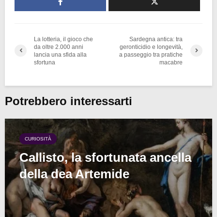
La lotteria, il gioco che
Sardegna antica: tra
da oltre 2.000 anni
geronticidio e longevità,
lancia una sfida alla
a passeggio tra pratiche
sfortuna
macabre
Potrebbero interessarti
CURIOSITÀ
Callisto, la sfortunata ancella
della dea Artemide