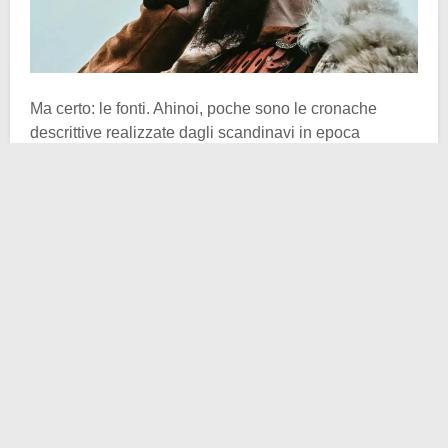
Ma certo: le fonti. Ahinoi, poche sono le cronache
descrittive realizzate dagli scandinavi in epoca
altomedievale giunte fino al tempo presente. Meno
ancora sono quelle incentrate sulla vita quotidiana di
una famiglia nordica tipo. Quindi se volessimo scovare
qualche informazione sui tipici tatuaggi vichinghi
dovremmo affidarci ai
resoconti arabi
redatti tra IX e X
secolo. La casistica non dovrebbe stupirci oramai.
È comunemente risaputo come messi diplomatici e
mercanti musulmani fossero in costante contatto con
gli “uomini del nord” grazie a canali commerciali ben
noti. Uno tra tutti: il
Volga
.
Aḥmad ibn Faḍlān
, viaggiatore e scrittore arabo, partì
dalla floreale
corte di Baghdad
e per volontà del califfo