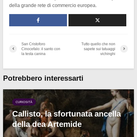
della grande rete di commercio europea.
San Cristoforo
Tutto quello che non
Cinocefalo: il santo con
sapete sui tatuaggi
la testa canina
vichinghi
Potrebbero interessarti
CURIOSITÀ
Callisto, la sfortunata ancella
della dea Artemide