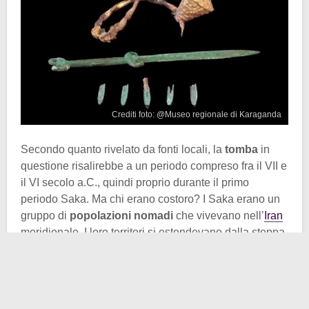
Crediti foto: @Museo regionale di Karaganda
Secondo quanto rivelato da fonti locali, la
tomba
in
questione risalirebbe a un periodo compreso fra il VII e
il VI secolo a.C., quindi proprio durante il primo
periodo Saka. Ma chi erano costoro? I Saka erano un
gruppo di
popolazioni nomadi
che vivevano nell’
Iran
meridionale. I loro territori si estendevano dalla steppa
eurasiatica sino al bacino del Tarim.
Attivi dal IX secolo a.C. al V secolo d.C., ecco che la
tomba in questione è stata ritrovata durante alcuni