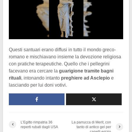
Questi santuari erano diffusi in tutto il mondo greco-
romano e mischiavano insieme la devozione religiosa
con pratiche terapeutiche. Quello che i pellegrini
facevano era cercare la
guarigione tramite bagni
rituali
, intonando intanto
preghiere ad Asclepio
e
lasciando per lui doni votivi.
L’Egitto rimpatria 36
La parrucca di Merit, con
reperti rubati dagli USA
tanto di antico gel per
capelli egizio