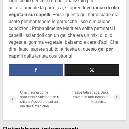
Uno studio del 2016 ha poi analizzato più
accuratamente la parrucca, scoprendovi
tracce di olio
vegetale sui capelli
. Forse questo gel homemade era
usato per mantenere le parrucche lisce e in buone
condizioni. Probabilmente Merit era solita pettinarsi i
capelli lisciandoli con un gel che era un mixi di olio
vegetale, gomma vegetale, balsamo e cera d’api. Che
dire: fateci sapere subito la ricetta di questo
gel per
capelli
dalla tenuta così strong!
Una piscina come
Inaspettata spada Saka
santuario? Succede se ti
trovata in una tomba di
chiami Asclepio e sei un
Kazakistan
dio della medicina