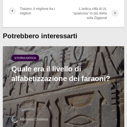
Traiano, il migliore tra i
L’antica città di Ur,
migliori
“qualcosa” in più della
sola Ziggurat
Potrebbero interessarti
STORIA ANTICA
Quale era il livello di
alfabetizzazione dei faraoni?
Manuela Chimera