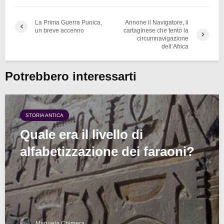
La Prima Guerra Punica,
Annone il Navigatore, il
un breve accenno
cartaginese che tentò la
circumnavigazione
dell’Africa
Potrebbero interessarti
STORIA ANTICA
Quale era il livello di
alfabetizzazione dei faraoni?
Manuela Chimera