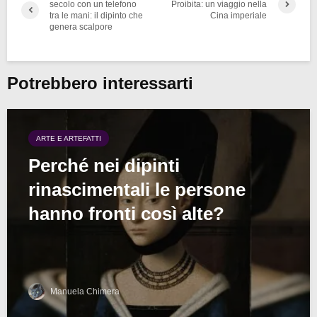
secolo con un telefono
Proibita: un viaggio nella
tra le mani: il dipinto che
Cina imperiale
genera scalpore
Potrebbero interessarti
ARTE E ARTEFATTI
Perché nei dipinti
rinascimentali le persone
hanno fronti così alte?
Manuela Chimera