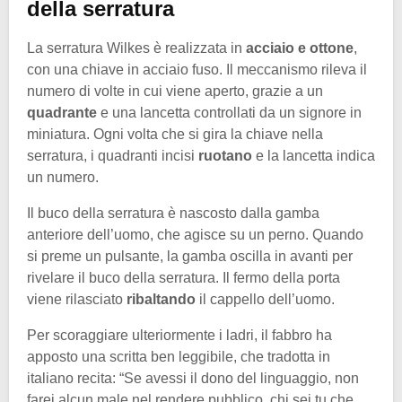
della serratura
La serratura Wilkes è realizzata in
acciaio e ottone
,
con una chiave in acciaio fuso. Il meccanismo rileva il
numero di volte in cui viene aperto, grazie a un
quadrante
e una lancetta controllati da un signore in
miniatura. Ogni volta che si gira la chiave nella
serratura, i quadranti incisi
ruotano
e la lancetta indica
un numero.
Il buco della serratura è nascosto dalla gamba
anteriore dell’uomo, che agisce su un perno. Quando
si preme un pulsante, la gamba oscilla in avanti per
rivelare il buco della serratura. Il fermo della porta
viene rilasciato
ribaltando
il cappello dell’uomo.
Per scoraggiare ulteriormente i ladri, il fabbro ha
apposto una scritta ben leggibile, che tradotta in
italiano recita: “Se avessi il dono del linguaggio, non
farei alcun male nel rendere pubblico, chi sei tu che