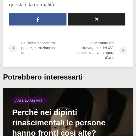
questa è la normalità.
La Roma papale: tra
La serratura più
potere, corruzione ed
stravagante del XVII
arte
secolo: una vera opera
d’arte
Potrebbero interessarti
ARTE E ARTEFATTI
Perché nei dipinti
rinascimentali le persone
hanno fronti così alte?