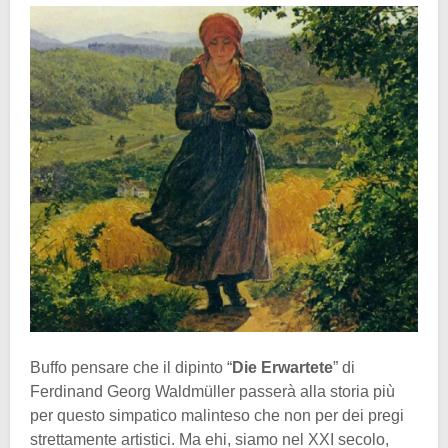
Buffo pensare che il dipinto “
Die Erwartete
” di
Ferdinand Georg Waldmüller passerà alla storia più
per questo simpatico malinteso che non per dei pregi
strettamente artistici. Ma ehi, siamo nel XXI secolo,