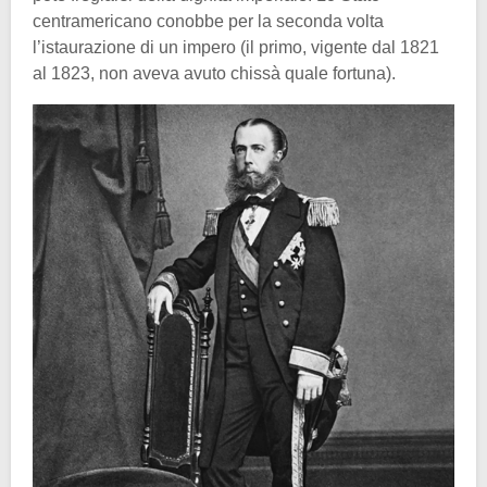
centramericano conobbe per la seconda volta
l’istaurazione di un impero (il primo, vigente dal 1821
al 1823, non aveva avuto chissà quale fortuna).