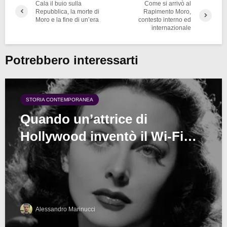
Cala il buio sulla
Come si arrivò al
Repubblica, la morte di
Rapimento Moro,
Moro e la fine di un’era
contesto interno ed
internazionale
Potrebbero interessarti
STORIA CONTEMPORANEA
Quando un’attrice di
Hollywood inventò il Wi-Fi…
Alessandro Marinucci