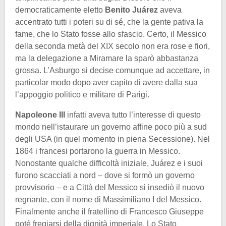
democraticamente eletto
Benito Juárez
aveva
accentrato tutti i poteri su di sé, che la gente pativa la
fame, che lo Stato fosse allo sfascio. Certo, il Messico
della seconda metà del XIX secolo non era rose e fiori,
ma la delegazione a Miramare la sparò abbastanza
grossa. L’Asburgo si decise comunque ad accettare, in
particolar modo dopo aver capito di avere dalla sua
l’appoggio politico e militare di Parigi.
Napoleone III
infatti aveva tutto l’interesse di questo
mondo nell’istaurare un governo affine poco più a sud
degli USA (in quel momento in piena Secessione). Nel
1864 i francesi portarono la guerra in Messico.
Nonostante qualche difficoltà iniziale, Juárez e i suoi
furono scacciati a nord – dove si formò un governo
provvisorio – e a Città del Messico si insediò il nuovo
regnante, con il nome di Massimiliano I del Messico.
Finalmente anche il fratellino di Francesco Giuseppe
poté fregiarsi della dignità imperiale. Lo Stato