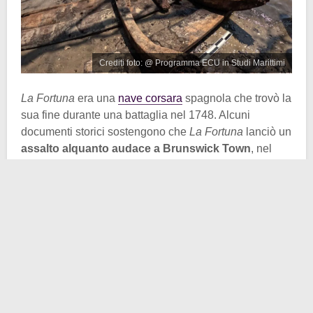
Crediti foto: @ Programma ECU in Studi Marittimi
La Fortuna
era una
nave corsara
spagnola che trovò la
sua fine durante una battaglia nel 1748. Alcuni
documenti storici sostengono che
La Fortuna
lanciò un
assalto alquanto audace a Brunswick Town
, nel
settembre del 1748. Erano gli ultimi giorni della
Guerra di Re Giorgio
.
Durante l’attacco, però, qualcosa andò storto. La nave
spagnola, proveniente da
Cuba
,
esplose vicino ai
moli coloniali
. Non si sa esattamente cosa sia
accaduto, ma si ipotizza che i difensori britannici
riuscirono a
colpire la polveriera
della nave. Così la
nave affondò vicino a quel molo, finendo col
confondersi con altri relitti coloniali.