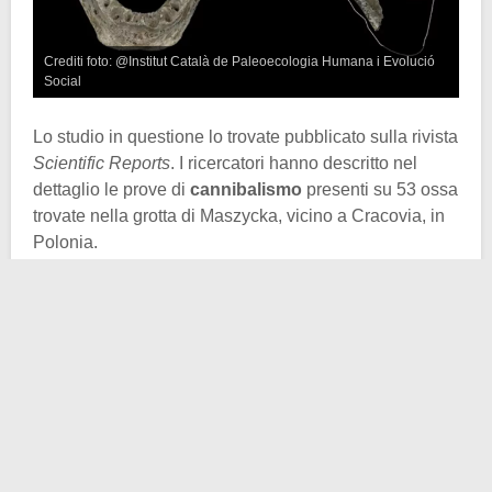
Crediti foto: @Institut Català de Paleoecologia Humana i Evolució
Social
Lo studio in questione lo trovate pubblicato sulla rivista
Scientific Reports
. I ricercatori hanno descritto nel
dettaglio le prove di
cannibalismo
presenti su 53 ossa
trovate nella grotta di Maszycka, vicino a Cracovia, in
Polonia.
Le ossa risalgono a 18mila anni fa, quindi durante il
periodo Magdaleniano della preistoria
europea.
Inoltre appartenevano ad almeno dieci individui, sei
adulti e quattro bambini. Tramite tecniche avanzate di
microscopia 3D, gli archeologi hanno identificato segni
di taglio e fratture sul 68% delle ossa, escludendo che
tali lesioni fossero frutto di animali carnivori o di un
accidentale calpestio.