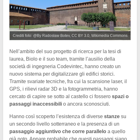
Crediti foto: @By Radosław Botev, CC BY 3.0, Wikimedia Commons
Nell’ambito del suo progetto di ricerca per la tesi di
laurea, Biolo e il suo team, tramite l’ausilio della
società di ingegneria Codevintec, hanno creato un
nuovo sistema per digitalizzare gli edifici storici.
Tramite svariate tecniche, fra cui la scansione laser, il
GPS, i rilievi radar 3D e la fotogrammetria, hanno
cercato di capire se sotto al castello ci fossero
spazi o
passaggi inaccessibili
o ancora sconosciuti.
Hanno così scoperto l’esistenza di diverse
stanze
su
un secondo livello sotterraneo e la presenza di un
passaggio aggiuntivo che corre parallelo
a quello
già noto. Appare probabile che questi passaggi siano