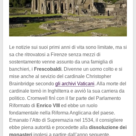
Le notizie sui suoi primi anni di vita sono limitate, ma si
sa che ritrovatosi a Firenze senza mezzi di
sostentamento venne assunto da una famiglia di
banchieri, i
Frescobaldi
. Divenne un uomo colto e si
mise anche al sevizio del cardinale Christopher
Brainbridge secondo
gli archivi Vaticani
. Alla morte del
cardinale tornò in Inghilterra e avviò la sua carriera da
politico. Cromwell finì con il far parte del Parlamento
Riformato di
Enrico VIII
ed ebbe un ruolo
fondamentale nella Riforma Anglicana del paese.
Emanato l’Atto di Supremazia nel 1534, il consigliere
ebbe piena autorità e procedette alla
dissoluzione dei
monasteri
inglesi a partire dall’anno seguente.