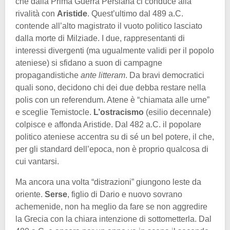
che dalla Prima Guerra Persiana ci conduce alla
rivalità con
Aristide
. Quest’ultimo dal 489 a.C.
contende all’alto magistrato il vuoto politico lasciato
dalla morte di Milziade. I due, rappresentanti di
interessi divergenti (ma ugualmente validi per il popolo
ateniese) si sfidano a suon di campagne
propagandistiche
ante litteram
. Da bravi democratici
quali sono, decidono chi dei due debba restare nella
polis con un referendum. Atene è “chiamata alle urne”
e sceglie Temistocle.
L’ostracismo
(esilio decennale)
colpisce e affonda Aristide. Dal 482 a.C. il popolare
politico ateniese accentra su di sé un bel potere, il che,
per gli standard dell’epoca, non è proprio qualcosa di
cui vantarsi.
Ma ancora una volta “distrazioni” giungono leste da
oriente.
Serse
, figlio di Dario e nuovo sovrano
achemenide, non ha meglio da fare se non aggredire
la Grecia con la chiara intenzione di sottometterla. Dal