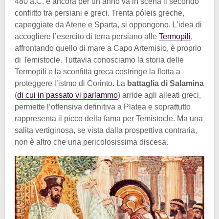
480 a.C. e ancora per un anno va in scena il secondo
conflitto tra persiani e greci. Trenta póleis greche,
capeggiate da Atene e Sparta, si oppongono. L’idea di
accogliere l’esercito di terra persiano alle
Termopili
,
affrontando quello di mare a Capo Artemisio, è proprio
di Temistocle. Tuttavia conosciamo la storia delle
Termopili e la sconfitta greca costringe la flotta a
proteggere l’istmo di Corinto. La
battaglia di Salamina
(
di cui in passato vi parlammo
) arride agli alleati greci,
permette l’offensiva definitiva a Platea e soprattutto
rappresenta il picco della fama per Temistocle. Ma una
salita vertiginosa, se vista dalla prospettiva contraria,
non è altro che una pericolosissima discesa.