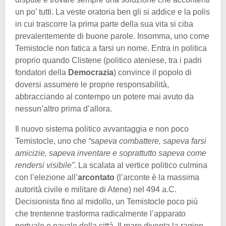
un po’ tutti. La veste oratoria ben gli si addice e la polis
in cui trascorre la prima parte della sua vita si ciba
prevalentemente di buone parole. Insomma, uno come
Temistocle non fatica a farsi un nome. Entra in politica
proprio quando Clistene (politico ateniese, tra i padri
fondatori della
Democrazia
) convince il popolo di
doversi assumere le proprie responsabilità,
abbracciando al contempo un potere mai avuto da
nessun’altro prima d’allora.
Il nuovo sistema politico avvantaggia e non poco
Temistocle, uno che
“sapeva combattere, sapeva farsi
amicizie, sapeva inventare e soprattutto sapeva come
rendersi visibile”
. La scalata al vertice politico culmina
con l’elezione all’
arcontato
(l’arconte è la massima
autorità civile e militare di Atene) nel 494 a.C.
Decisionista fino al midollo, un Temistocle poco più
che trentenne trasforma radicalmente l’apparato
portuale e navale della città. Il mare diventa la ragion