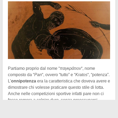
Partiamo proprio dal nome “
παγκράτιον
“, nome
composto da “
Pan
“, ovvero “tutto” e “
Kratos
“, “potenza”.
L’
onnipotenza
era la caratteristica che doveva avere e
dimostrare chi volesse praticare questo stile di lotta.
Anche nelle competizioni sportive infatti pare non ci
fosse remora a colpire duro, senza preoccuparsi
eccessivamente dell’avversario.
Torniamo invece a quanto accennato poco sopra,