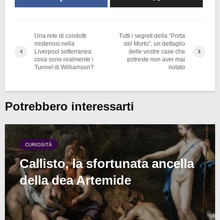
Una rete di condotti
Tutti i segreti della “Porta
misteriosi nella
del Morto”, un dettaglio
Liverpool sotterranea:
delle vostre case che
cosa sono realmente i
potreste non aver mai
Tunnel di Williamson?
notato
Potrebbero interessarti
CURIOSITÀ
Callisto, la sfortunata ancella
della dea Artemide