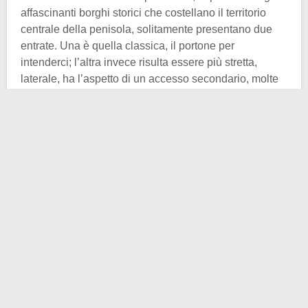
affascinanti borghi storici che costellano il territorio
centrale della penisola, solitamente presentano due
entrate. Una è quella classica, il portone per
intenderci; l’altra invece risulta essere più stretta,
laterale, ha l’aspetto di un accesso secondario, molte
volte addirittura risulta essere murato. Ecco, quella si
chiama “Porta del Morto” e vi spieghiamo subito
perché.
In realtà dietro l’elemento residenziale si celano
diverse ipotesi, alcune però più credibili e adatte di
altre. La funzione di queste porte era puramente
simbolica
, da lì sarebbero uscite le bare dei defunti
qualora la famiglia fosse in lutto. Un modo per
garantire la trasmigrazione dell’anima dall’ambiente
terreno a quello ultraterreno. Per quel che ne
sappiamo, la costruzione di tali ingressi si interruppe
intorno al Quattrocento, anche per diverse esigente
abitative.